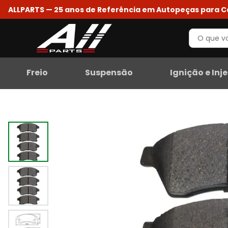
ALLPARTS — 25 anos de Referência em Autopeças para 
Freio
Suspensão
Ignição e Inj