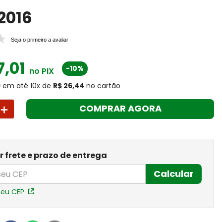
2016
Seja o primeiro a avaliar
7
,
01
-10%
no PIX
9
em até
10
x
de
R$ 26,44
no cartão
＋
COMPRAR AGORA
r frete e prazo de entrega
Calcular
meu CEP