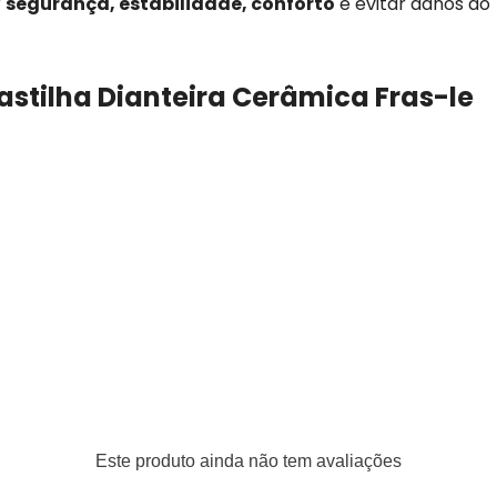
r
segurança, estabilidade, conforto
e evitar danos ao
astilha Dianteira Cerâmica Fras-le
Este produto ainda não tem avaliações
teiro