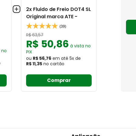
2x Fluido de Freio DOT4 SL
Original marca ATE -
(39)
R$
63
,
57
R$
50
,
86
à vista no
a no
PIX
ou
R$ 56,76
em até
5
x
de
e
R$ 11,35
no cartão
Comprar