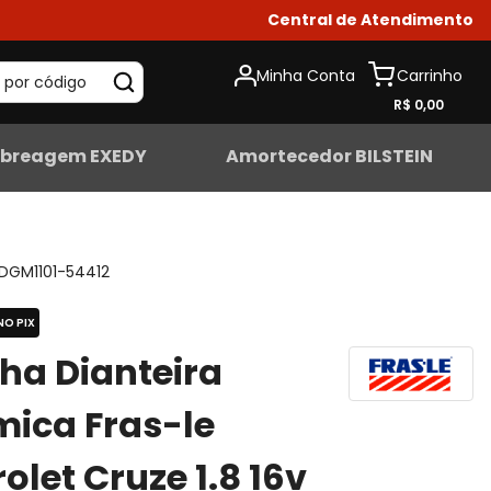
Central de Atendimento
Minha Conta
 por código
R$ 0,00
breagem EXEDY
Amortecedor BILSTEIN
DGM1101-54412
NO PIX
lha Dianteira
ica Fras-le
olet Cruze 1.8 16v