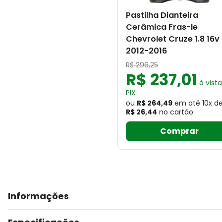
Pastilha Dianteira
Cerâmica Fras-le
Chevrolet Cruze 1.8 16v
2012-2016
R$
296
,
25
R$
237
,
01
à vist
PIX
ou
R$ 264,49
em até
10
x
d
R$ 26,44
no cartão
Comprar
Informações