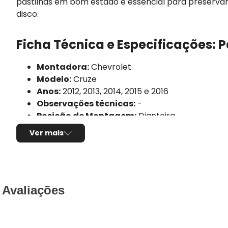
pastilhas em bom estado é essencial para preserva
disco.
Ficha Técnica e Especificações: P
Montadora:
Chevrolet
Modelo:
Cruze
Anos:
2012, 2013, 2014, 2015 e 2016
Observações técnicas:
-
Posição de Montagem:
Dianteira
Tipo de produto:
Jogo de pastilhas de freio
Ver mais
Marca/Fabricante:
FRAS-LE
Linha:
Ceramaxx
Sistema de freio compatível:
Bosch
Composto da pastilha:
Cerâmica
Altura:
60,1mm
Avaliações
Largura:
148,3mm
Espessura:
18mm
Utilização por veículo:
01 jogo para o eixo dian