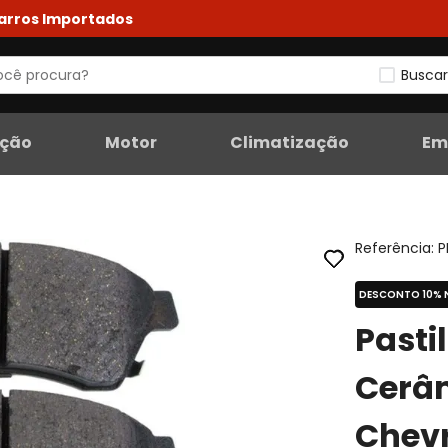
Carros Importados
Buscar
eção
Motor
Climatização
Em
Referência
:
P
DESCONTO 10% 
Pasti
Cerâm
Chevr