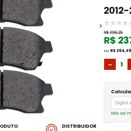
2012-
R$
296
,
25
R$
23
ou
R$ 264,4
－
Calcula
Não sei 
RODUTO
DISTRIBUIDOR