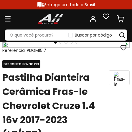
Entrega em todo o Brasil
Buscar por código
Referência
:
PDGM1517
DESCONTO 10% NO PIX
Pastilha Dianteira
Cerâmica Fras-le
Chevrolet Cruze 1.4
16v 2017-2023