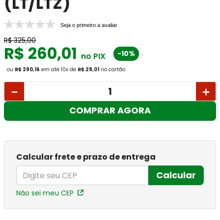
(LT/LTZ)
Seja o primeiro a avaliar
R$
325
,
00
R$
260
,
01
-10%
no PIX
ou
R$ 290,16
em até
10
x
de
R$ 29,01
no cartão
－
＋
COMPRAR AGORA
Calcular frete e prazo de entrega
Calcular
Não sei meu CEP