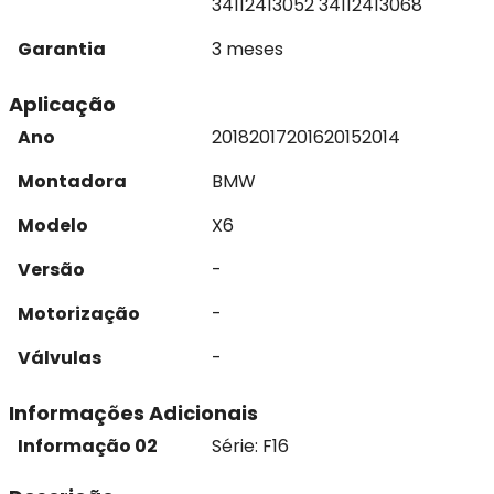
34112413052 34112413068
Garantia
3 meses
Aplicação
Ano
2018
2017
2016
2015
2014
Montadora
BMW
Modelo
X6
Versão
-
Motorização
-
Válvulas
-
Informações Adicionais
Informação 02
Série: F16