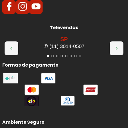
O desgaste natural das pastilhas reduz a capacidade de
frenagem e pode causar ruídos, superaquecimento e até
desgaste prematuro do disco. Ao substituir por um jogo
novo, você recupera a eficiência original do freio e
Televendas
melhora a dirigibilidade do seu
BMW X6
.
SP
✆ (11) 3014-0507
Benefícios imediatos da troca:
Frenagens mais seguras
e previsíveis, com
Formas de pagamento
menor distância de parada.
Redução de ruídos
(chiados) e vibrações ao
frear.
Proteção do disco:
evita riscos, sulcos e
superaquecimento por atrito irregular.
Conforto e estabilidade:
melhora o controle
em curvas, chuva e frenagens de emergência.
Ambiente Seguro