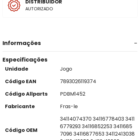
DISTRIBUIDOR
AUTORIZADO
Informações
Especificações
Unidade
Jogo
Código EAN
7893026119374
Código Allparts
PDBM1452
Fabricante
Fras-le
34114074370 34116778403 3411
6779293 34116852253 3411685
Código OEM
7096 34116877653 34112413038