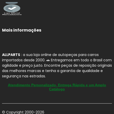
Qualidade e Procedência:
Sistema de Frenagem
FRAS-LE
A
FRAS-LE
é referência em
materiais de fricção
e
soluções para
sistemas de freio
, com linhas
Mais informações
desenvolvidas para entregar
segurança
,
conforto
(menos ruído e vibração) e
durabilidade
no uso diário.
Para quem busca compra segura em autopeças no Brasil,
é uma marca com portfólio amplo para
veículos leves
-
ideal para reposição com padrão consistente.
ALLPARTS
: a sua loja online de autopeças para carros
Aqui na
Allparts
, você encontra opções FRAS-LE para
importados desde 2000. 🚗 Entregamos em todo o Brasil com
diferentes perfis de uso, desde a linha premium
agilidade e preço justo. Encontre peças de reposição originais
CERAMAXX
até as
pastilhas ADVANCED
e
sapatas de
das melhores marcas e tenha a garantia de qualidade e
freio
, sempre priorizando
aplicação correta
e
segurança nas estradas.
compatibilidade
com o seu
BMW X6
.
Atendimento Personalizado, Entrega Rápida e um Amplo
Catálogo
Linhas FRAS-LE para Automóveis: qual
escolher?