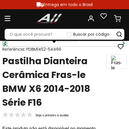
Entrega em todo o Brasil
Buscar por código
Referência
:
PDBM1452-54466
Pastilha Dianteira
Cerâmica Fras-le
BMW X6 2014-2018
Série F16
Seja o primeiro a avaliar
Este produto não está disponível no momento