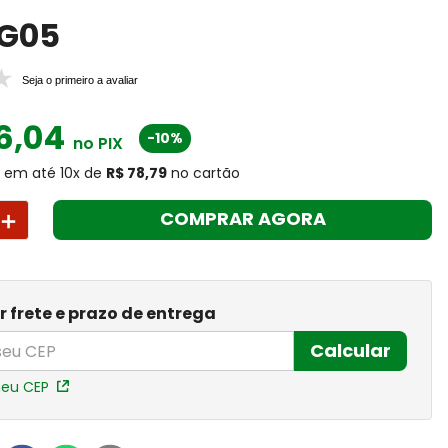
 G05
Seja o primeiro a avaliar
6
,
04
-10%
no PIX
0
em até
10
x
de
R$ 78,79
no cartão
＋
COMPRAR AGORA
r frete e prazo de entrega
Calcular
meu CEP