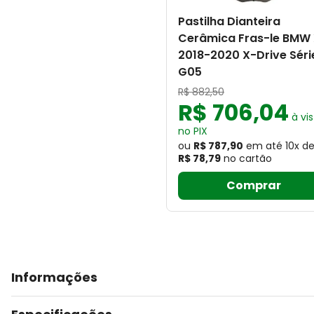
Pastilha Dianteira
Cerâmica Fras-le BMW
2018-2020 X-Drive Séri
G05
R$
882
,
50
R$
706
,
04
à vis
no PIX
ou
R$ 787,90
em até
10
x
d
R$ 78,79
no cartão
Comprar
Informações