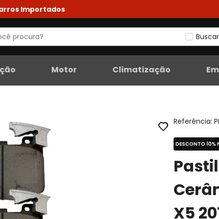
Carros Importados
Buscar
eção
Motor
Climatização
Em
Referência
:
P
DESCONTO 10% 
Pasti
Cerâ
X5 20