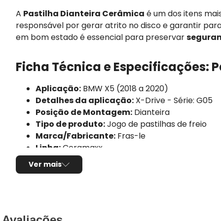
A
Pastilha Dianteira Cerâmica
é um dos itens mai
responsável por gerar atrito no disco e garantir par
em bom estado é essencial para preservar
seguran
Ficha Técnica e Especificações: P
Aplicação:
BMW X5 (2018 a 2020)
Detalhes da aplicação:
X-Drive - Série: G05
Posição de Montagem:
Dianteira
Tipo de produto:
Jogo de pastilhas de freio
Marca/Fabricante:
Fras-le
Linha:
Ceramaxx
Sistema de freio compatível:
Brembo
Ver mais
Composto da pastilha:
Cerâmica
Altura:
94,7mm
Largura:
125,4mm
Espessura:
19,1mm
Utilização por veículo:
01 jogo para o eixo dian
Avaliações