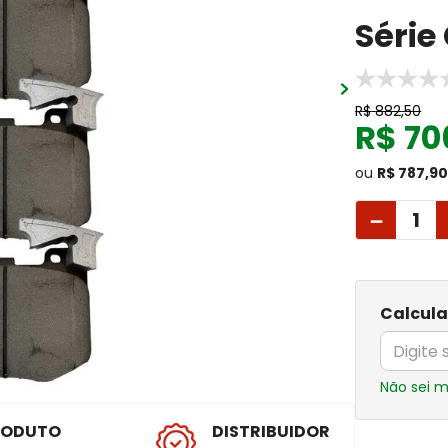
Série
R$
882
,
50
R$
70
ou
R$ 787,9
－
Calcula
Não sei 
RODUTO
DISTRIBUIDOR