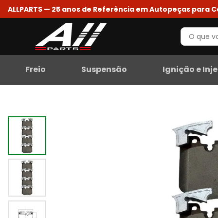
ALLPARTS — 25 anos de Referência em Autopeças para 
Freio
Suspensão
Ignição e Inj