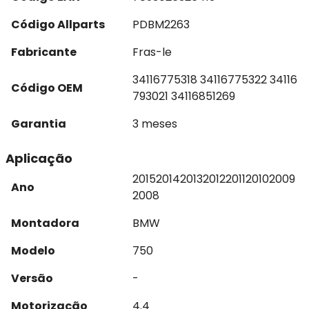
Código Allparts
PDBM2263
Fabricante
Fras-le
34116775318 34116775322 34116
Código OEM
793021 34116851269
Garantia
3 meses
Aplicação
2015
2014
2013
2012
2011
2010
2009
Ano
2008
Montadora
BMW
Modelo
750
Versão
-
Motorização
4.4