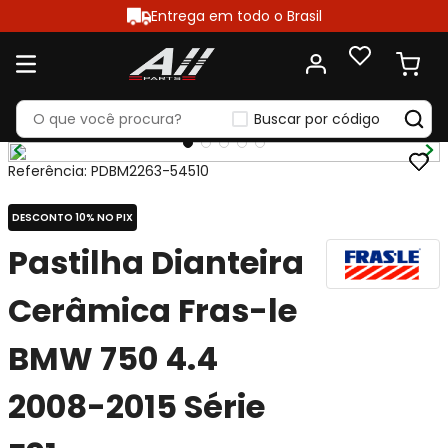
Entrega em todo o Brasil
Buscar por código
Referência
:
PDBM2263-54510
DESCONTO 10% NO PIX
Pastilha Dianteira
Cerâmica Fras-le
BMW 750 4.4
2008-2015 Série