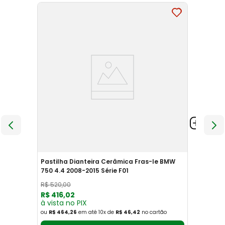
Pastilha Dianteira Cerâmica Fras-le BMW
750 4.4 2008-2015 Série F01
R$
520
,
00
R$
416
,
02
à vista no PIX
ou
R$ 464,26
em até
10
x
de
R$ 46,42
no cartão