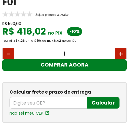
F01
Seja o primeiro a avaliar
R$
520
,
00
R$
416
,
02
-10%
no PIX
ou
R$ 464,26
em até
10
x
de
R$ 46,42
no cartão
－
＋
COMPRAR AGORA
Calcular frete e prazo de entrega
Calcular
Não sei meu CEP