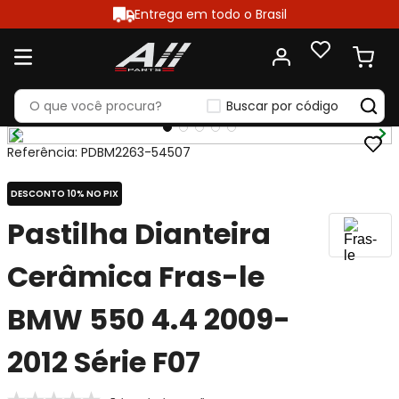
Entrega em todo o Brasil
Buscar por código
Referência
:
PDBM2263-54507
DESCONTO 10% NO PIX
Pastilha Dianteira
Cerâmica Fras-le
BMW 550 4.4 2009-
2012 Série F07