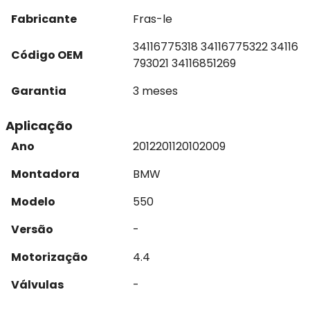
Fabricante
Fras-le
34116775318 34116775322 34116
Código OEM
793021 34116851269
Garantia
3 meses
Aplicação
Ano
2012
2011
2010
2009
Montadora
BMW
Modelo
550
Versão
-
Motorização
4.4
Válvulas
-