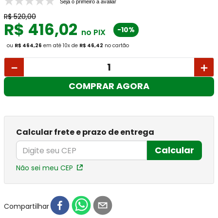
Seja o primeiro a avaliar
R$
520
,
00
R$
416
,
02
-10%
no PIX
ou
R$ 464,26
em até
10
x
de
R$ 46,42
no cartão
－
＋
COMPRAR AGORA
Calcular frete e prazo de entrega
Calcular
Não sei meu CEP
Compartilhar