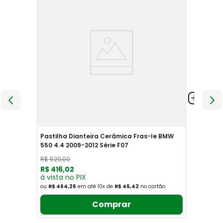
Pastilha Dianteira Cerâmica Fras-le BMW
550 4.4 2009-2012 Série F07
R$
520
,
00
R$
416
,
02
à vista no PIX
ou
R$ 464,26
em até
10
x
de
R$ 46,42
no cartão
Comprar