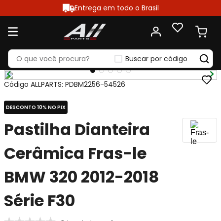
Entrega em todo o Brasil
Buscar por código
Código ALLPARTS
:
PDBM2256-54526
DESCONTO 10% NO PIX
Pastilha Dianteira
Cerâmica Fras-le
BMW 320 2012-2018
Série F30