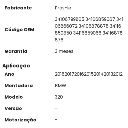
Fabricante
Fras-le
34106799805 34106859067 341
06866072 34106878878 34116
Código OEM
850850 34116859066 34116878
876
Garantia
3 meses
Aplicação
Ano
2018
2017
2016
2015
2014
2013
2012
Montadora
BMW
Modelo
320
Versão
-
Motorização
-