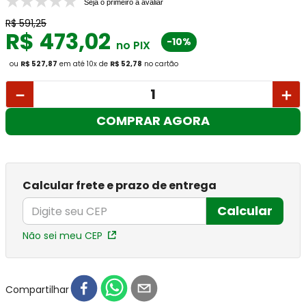
Seja o primeiro a avaliar
R$
591
,
25
R$
473
,
02
-10%
no PIX
ou
R$ 527,87
em até
10
x
de
R$ 52,78
no cartão
－
＋
COMPRAR AGORA
Calcular frete e prazo de entrega
Calcular
Não sei meu CEP
Compartilhar