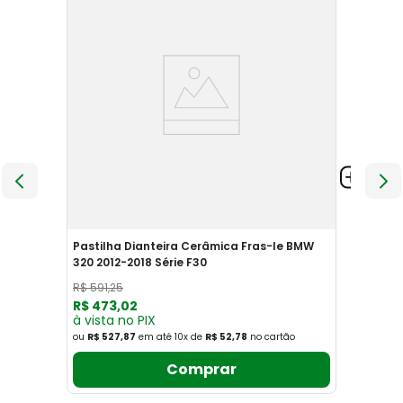
Pastilha Dianteira Cerâmica Fras-le BMW
320 2012-2018 Série F30
R$
591
,
25
R$
473
,
02
à vista no PIX
ou
R$ 527,87
em até
10
x
de
R$ 52,78
no cartão
Comprar