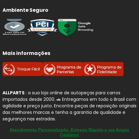
em curvas, chuva e frenagens de emergência.
Ambiente Seguro
Qualidade e Procedência:
Sistema de Frenagem
FRAS-LE
A
FRAS-LE
é referência em
materiais de fricção
e
soluções para
sistemas de freio
, com linhas
Mais informações
desenvolvidas para entregar
segurança
,
conforto
(menos ruído e vibração) e
durabilidade
no uso diário.
Para quem busca compra segura em autopeças no Brasil,
é uma marca com portfólio amplo para
veículos leves
-
ideal para reposição com padrão consistente.
ALLPARTS
: a sua loja online de autopeças para carros
Aqui na
Allparts
, você encontra opções FRAS-LE para
importados desde 2000. 🚗 Entregamos em todo o Brasil com
agilidade e preço justo. Encontre peças de reposição originais
diferentes perfis de uso, desde a linha premium
das melhores marcas e tenha a garantia de qualidade e
CERAMAXX
até as
pastilhas ADVANCED
e
sapatas de
segurança nas estradas.
freio
, sempre priorizando
aplicação correta
e
compatibilidade
com o seu
BMW 320
.
Atendimento Personalizado, Entrega Rápida e um Amplo
Catálogo