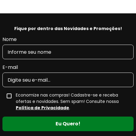
Ceramaxx
A
pastilha de freio cerâmica Fras-le Ceramaxx
integra
a linha
premium da Fras-le
, desenvolvida para atender
Fique por dentro das Novidades e Promoções!
altos níveis de exigência do mercado automotivo
,
Nome
oferecendo desempenho superior, conforto e segurança.
Sua
formulação cerâmica
garante
alta eficiência e
sensibilidade de frenagem
, além de proporcionar
E-mail
máximo controle de ruído
e
mínima geração de
resíduos
, mantendo as rodas limpas por mais tempo.
Principais características da pastilha
Economize nas compras! Cadastre-se e receba
ofertas e novidades. Sem spam! Consulte nossa
de freio cerâmica
Política de Privacidade
.
Maior potencial de frenagem
, com resposta
Eu Quero!
eficiente e progressiva.
Maior durabilidade
, mesmo em condições