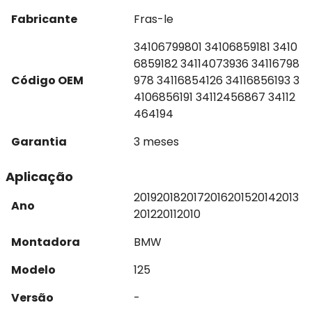
Fabricante
Fras-le
34106799801 34106859181 3410
6859182 34114073936 34116798
Código OEM
978 34116854126 34116856193 3
4106856191 34112456867 34112
464194
Garantia
3 meses
Aplicação
2019
2018
2017
2016
2015
2014
2013
Ano
2012
2011
2010
Montadora
BMW
Modelo
125
Versão
-