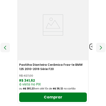
Pastilha Dianteira Cerâmica Fras-le BMW
125 2010-2019 Série F20
R$
427
,
00
R$
341
,
62
à vista no PIX
ou
R$ 381,23
em até
10
x
de
R$ 38,12
no cartão
Comprar