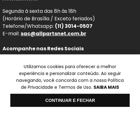
Ceramaxx
combina
tecnologia, desempenho e
confiabilidade
, atendendo aos padrões técnicos exigidos
Segunda à sexta das 8h às 18h
pelo mercado automotivo.
(Horário de Brasília / Exceto feriados)
Telefone/Whatsapp:
(11) 3014-0507
Nota de Compatibilidade:
Esta pastilha segue
E-mail:
sac@allpartsnet.com.br
rigorosamente as medidas originais para os anos
2010,
2011, 2012, 2013, 2014, 2015, 2016, 2017, 2018 e 2019
.
Acompanhe nas Redes Sociais
Sempre confira o
código original (OEM)
antes da
compra para garantir o encaixe perfeito.
Utilizamos cookies para oferecer a melhor
experiência e personalizar conteúdo. Ao seguir
Quando e Por que substituir a
navegando, você concorda com a nossa Política
Pastilha Dianteira Cerâmica?
Televendas
de Privacidade e Termos de Uso.
SAIBA MAIS
O desgaste natural das pastilhas reduz a capacidade de
SP
Olá
CONTINUAR E FECHAR
frenagem e pode causar ruídos, superaquecimento e até
✆ (11) 3014-0507
desgaste prematuro do disco. Ao substituir por um jogo
novo, você recupera a eficiência original do freio e
Formas de pagamento
melhora a dirigibilidade do seu
BMW 125
.