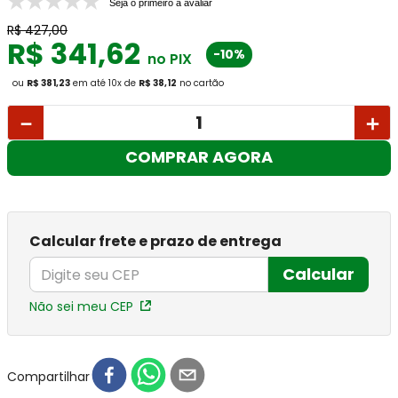
Seja o primeiro a avaliar
R$
427
,
00
R$
341
,
62
-10%
no PIX
ou
R$ 381,23
em até
10
x
de
R$ 38,12
no cartão
－
＋
COMPRAR AGORA
Calcular frete e prazo de entrega
Calcular
Não sei meu CEP
Compartilhar