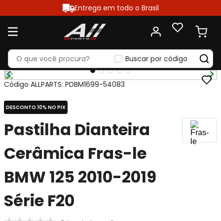
Entrega em todo o Brasil
Buscar por código
Código ALLPARTS
:
PDBM1699-54083
DESCONTO 10% NO PIX
Pastilha Dianteira
Cerâmica Fras-le
BMW 125 2010-2019
Série F20