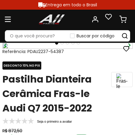
Entrega em todo o Brasil
Buscar por código
Referência
:
PDAU2237-54387
DESCONTO 10% NO PIX
Pastilha Dianteira
Cerâmica Fras-le
Audi Q7 2015-2022
Seja o primeiro a avaliar
R$
872
,
50