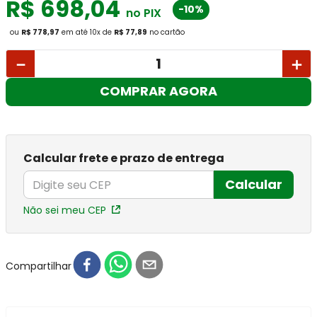
R$
698
,
04
-10%
no PIX
ou
R$ 778,97
em até
10
x
de
R$ 77,89
no cartão
－
＋
COMPRAR AGORA
Calcular frete e prazo de entrega
Calcular
Não sei meu CEP
Compartilhar