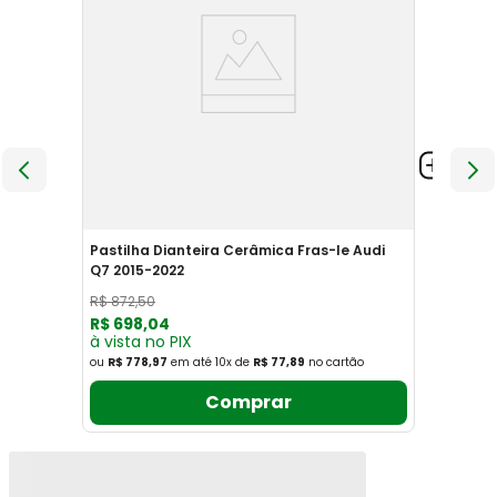
Pastilha Dianteira Cerâmica Fras-le Audi
Q7 2015-2022
R$
872
,
50
R$
698
,
04
à vista no PIX
ou
R$ 778,97
em até
10
x
de
R$ 77,89
no cartão
Comprar