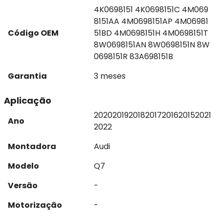
4K0698151 4K0698151C 4M069
8151AA 4M0698151AP 4M06981
Código OEM
51BD 4M0698151H 4M0698151T
8W0698151AN 8W0698151N 8W
0698151R 83A698151B
Garantia
3 meses
Aplicação
2020
2019
2018
2017
2016
2015
2021
Ano
2022
Montadora
Audi
Modelo
Q7
Versão
-
Motorização
-