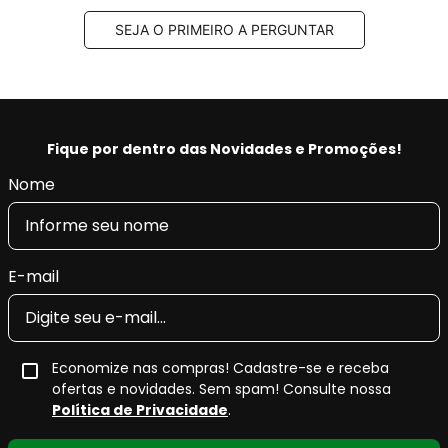
Código EAN/GTIN:
7893026326451
SEJA O PRIMEIRO A PERGUNTAR
Unidade de venda:
jogo
Pastilha de Freio Cerâmica Fras-le
Ceramaxx
Fique por dentro das Novidades e Promoções!
A
pastilha de freio cerâmica Fras-le Ceramaxx
integra
Nome
a linha
premium
da Fras-le, desenvolvida para atender
altos níveis de exigência
do mercado automotivo.
Sua
formulação cerâmica
garante
alta eficiência e
E-mail
sensibilidade de frenagem
,
máximo controle de ruído
e
mínimo resíduo nas rodas
, proporcionando conforto,
segurança e desempenho superior.
Economize nas compras! Cadastre-se e receba
ofertas e novidades. Sem spam! Consulte nossa
Principais características da pastilha
Política de Privacidade
.
de freio cerâmica