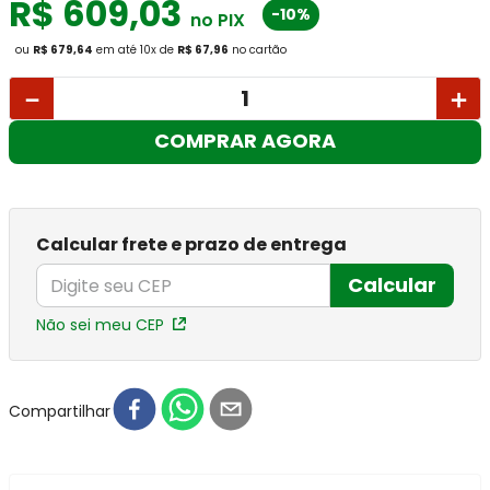
R$
609
,
03
-10%
no PIX
ou
R$ 679,64
em até
10
x
de
R$ 67,96
no cartão
－
＋
COMPRAR AGORA
Calcular frete e prazo de entrega
Calcular
Não sei meu CEP
Compartilhar