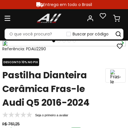
Entrega em todo o Brasil
Buscar por código
Referência
:
PDAU2290
DESCONTO 10% NO PIX
Pastilha Dianteira
Cerâmica Fras-le
Audi Q5 2016-2024
Seja o primeiro a avaliar
R$
761
,
25