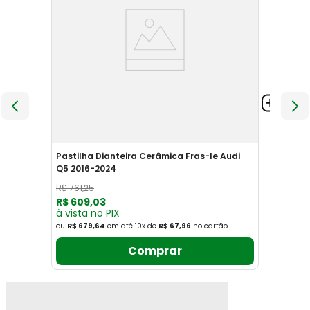
Pastilha Dianteira Cerâmica Fras-le Audi
Q5 2016-2024
R$
761
,
25
R$
609
,
03
à vista no PIX
ou
R$ 679,64
em até
10
x
de
R$ 67,96
no cartão
Comprar