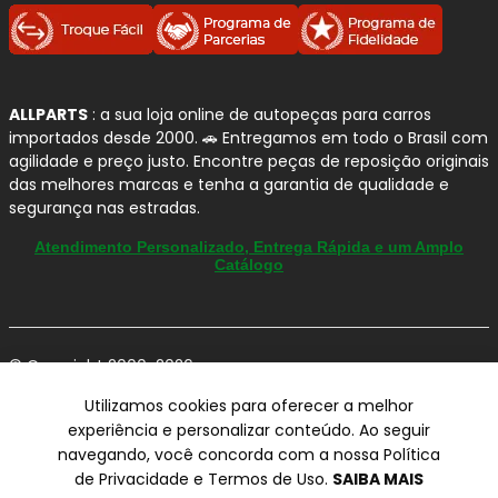
é uma marca com portfólio amplo para
veículos leves
-
ideal para reposição com padrão consistente.
Aqui na
Allparts
, você encontra opções FRAS-LE para
diferentes perfis de uso, desde a linha premium
ALLPARTS
: a sua loja online de autopeças para carros
CERAMAXX
até as
pastilhas ADVANCED
e
sapatas de
importados desde 2000. 🚗 Entregamos em todo o Brasil com
freio
, sempre priorizando
aplicação correta
e
agilidade e preço justo. Encontre peças de reposição originais
compatibilidade
com o seu
Audi Q5
.
das melhores marcas e tenha a garantia de qualidade e
segurança nas estradas.
Linhas FRAS-LE para Automóveis: qual
Atendimento Personalizado, Entrega Rápida e um Amplo
Catálogo
escolher?
Pastilha de Freio FRAS-LE CERAMAXX
(Premium Cerâmica):
para quem quer
© Copyright 2000-2026
freada sensível
,
máximo controle de ruído
e
ALLPARTS Com. de Peças Automotivas Ltda.
mínimo resíduo nas rodas
.
Utilizamos cookies para oferecer a melhor
CNPJ 03.724.695/0001-42 - Av. Avelino Capellato, 450 - Santa
experiência e personalizar conteúdo. Ao seguir
Pastilha de Freio FRAS-LE ADVANCED (linha
Claudina - Vinhedo/SP - CEP 13284-480.
navegando, você concorda com a nossa Política
tradicional):
foco em
alto desempenho
,
Preços, condições de pagamento e frete exclusivos para compras via
de Privacidade e Termos de Uso.
SAIBA MAIS
baixa emissão de ruído/vibração
e
internet utilizando CPF, podendo variar na Loja Física e Televendas.