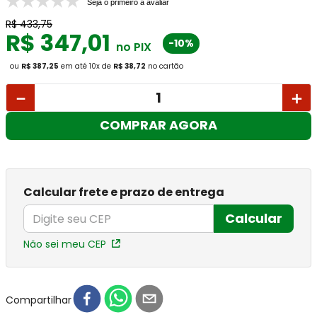
Seja o primeiro a avaliar
R$
433
,
75
R$
347
,
01
-10%
no PIX
ou
R$ 387,25
em até
10
x
de
R$ 38,72
no cartão
－
＋
COMPRAR AGORA
Calcular frete e prazo de entrega
Calcular
Não sei meu CEP
Compartilhar