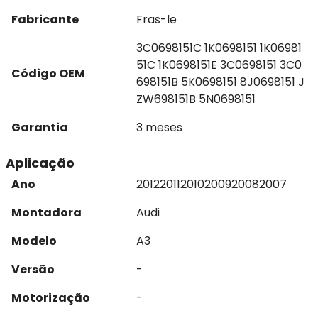
Fabricante
Fras-le
3C0698151C 1K0698151 1K06981
51C 1K0698151E 3C0698151 3C0
Código OEM
698151B 5K0698151 8J0698151 J
ZW698151B 5N0698151
Garantia
3 meses
Aplicação
Ano
2012
2011
2010
2009
2008
2007
Montadora
Audi
Modelo
A3
Versão
-
Motorização
-