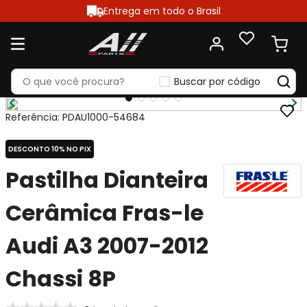
Entrega em todo o Brasil
Buscar por código
Referência
:
PDAU1000-54684
DESCONTO 10% NO PIX
Pastilha Dianteira
Cerâmica Fras-le
Audi A3 2007-2012
Chassi 8P