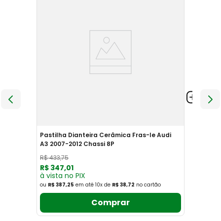
Pastilha Dianteira Cerâmica Fras-le Audi
A3 2007-2012 Chassi 8P
R$
433
,
75
R$
347
,
01
à vista no PIX
ou
R$ 387,25
em até
10
x
de
R$ 38,72
no cartão
Comprar