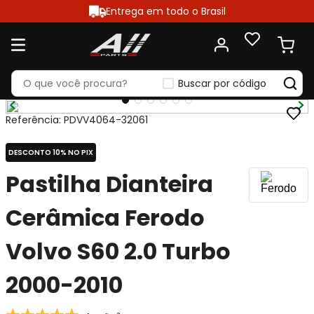
Entrega em todo o Brasil
Buscar por código
Referência
:
PDVV4064-32061
DESCONTO 10% NO PIX
Pastilha Dianteira
Cerâmica Ferodo
Volvo S60 2.0 Turbo
2000-2010