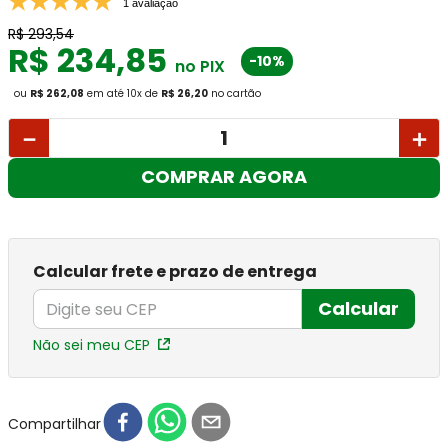
1 avaliação
R$
293
,
54
R$
234
,
85
-10%
no PIX
ou
R$ 262,08
em até
10
x
de
R$ 26,20
no cartão
－
＋
COMPRAR AGORA
Calcular frete e prazo de entrega
Calcular
Não sei meu CEP
Compartilhar