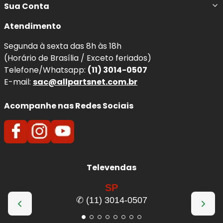
melhora a dirigibilidade do seu
Volvo S60
.
Sua Conta
Atendimento
Benefícios imediatos da troca:
Segunda à sexta das 8h às 18h
Frenagens mais seguras
e previsíveis, com
(Horário de Brasília / Exceto feriados)
menor distância de parada.
Telefone/Whatsapp:
(11) 3014-0507
Redução de ruídos
(chiados) e vibrações ao
E-mail:
sac@allpartsnet.com.br
frear.
Proteção do disco:
evita riscos, sulcos e
Acompanhe nas Redes Sociais
superaquecimento por atrito irregular.
Conforto e estabilidade:
melhora o controle
em curvas, chuva e frenagens de emergência.
Qualidade e Procedência:
Televendas
Pastilhas de Freio
FERODO
SP
✆ (11) 3014-0507
A
FERODO
é uma marca global tradicional em
sistemas
de frenagem
, reconhecida por tecnologia, consistência e