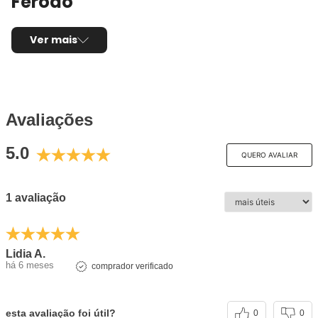
Ferodo
Montadora:
Volvo
Ver mais
Modelo:
S60
Anos:
2000, 2001, 2002, 2003, 2004, 2005, 2006,
2007, 2008, 2009 e 2010
Observações técnicas:
-
Posição de Montagem:
Dianteira
Avaliações
Tipo de produto:
Jogo de pastilhas de freio
5.0
Sistema de freio compatível:
Teves
QUERO AVALIAR
Sensor de desgaste:
Não possui
Composto da pastilha:
Cerâmica
1 avaliação
Comprimento:
156,30mm / 155,00mm
Largura:
72,10mm / 68,90mm
Espessura:
18,40mm
Utilização por veículo:
01 jogo para o eixo
Lidia A.
há 6 meses
comprador verificado
dianteiro
Código Original (OEM):
30648385, 272401,
30648387, 31262506, 86349214, 2724011,
esta avaliação foi útil?
0
0