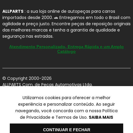
pensada para reduzir
fuligem
, ajudando a
manter as rodas limpas por mais tempo.
ALLPARTS
: a sua loja online de autopeças para carros
Alta cobertura da frota leve:
portfólio com
importados desde 2000. 🚗 Entregamos em todo o Brasil com
agilidade e preço justo. Encontre peças de reposição originais
grande abrangência de aplicações para o
das melhores marcas e tenha a garantia de qualidade e
mercado nacional.
segurança nas estradas.
Atendimento Personalizado, Entrega Rápida e um Amplo
Recomendações de Instalação
Catálogo
(boas práticas) para Pastilhas
de Freio
Para extrair o máximo desempenho das
pastilhas de
© Copyright 2000-2026
freio FERODO
no seu
Volvo S60
:
ALLPARTS Com. de Peças Automotivas Ltda.
CNPJ 03.724.695/0001-42 - Av. Avelino Capellato, 450 - Santa
Instalação com
profissional especializado
Claudina - Vinhedo/SP - CEP 13284-480.
Utilizamos cookies para oferecer a melhor
(torque correto e procedimento de
experiência e personalizar conteúdo. Ao seguir
Preços, condições de pagamento e frete exclusivos para compras via
montagem).
navegando, você concorda com a nossa Política
internet utilizando CPF, podendo variar na Loja Física e Televendas.
Verifique o estado do
disco de freio
(empeno,
Preços e descontos podem variar no checkout.
de Privacidade e Termos de Uso.
SAIBA MAIS
Certifique-se de revisar o seu carrinho para obter o preço final antes
espessura mínima e acabamento).
de concluir a compra.
Olá
Vendas sujeitas a análise e confirmação de dados.
CONTINUAR E FECHAR
Faça a
limpeza e lubrificação
adequada nos