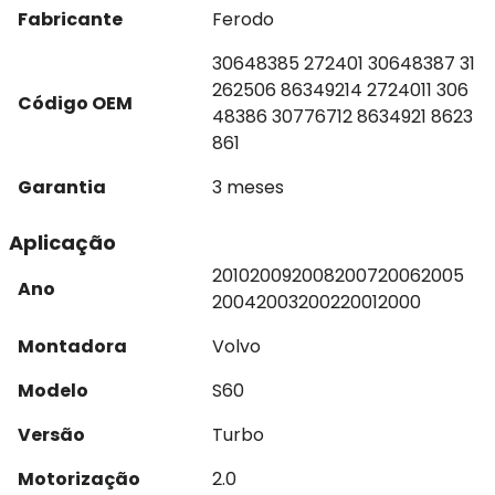
Fabricante
Ferodo
30648385 272401 30648387 31
262506 86349214 2724011 306
Código OEM
48386 30776712 8634921 8623
861
Garantia
3 meses
Aplicação
2010
2009
2008
2007
2006
2005
Ano
2004
2003
2002
2001
2000
Montadora
Volvo
Modelo
S60
Versão
Turbo
Motorização
2.0