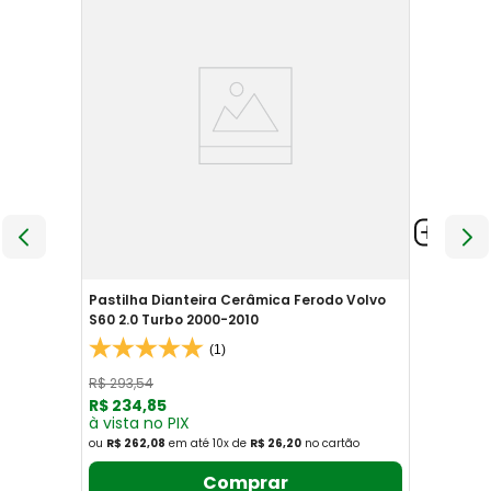
Pastilha Dianteira Cerâmica Ferodo Volvo
S60 2.0 Turbo 2000-2010
(1)
R$
293
,
54
R$
234
,
85
à vista no PIX
ou
R$ 262,08
em até
10
x
de
R$ 26,20
no cartão
Comprar