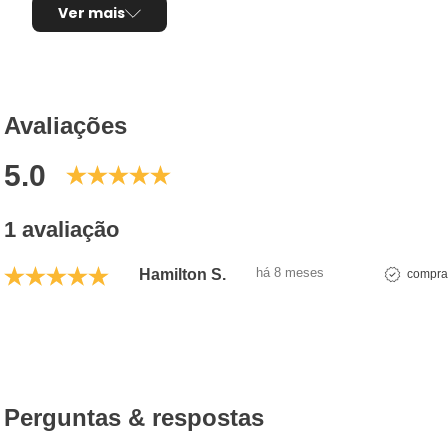
Tipo de produto:
Jogo de pastilhas de freio
Ver mais
Sistema de freio compatível:
Akebono
Sensor de desgaste:
Possui
Composto da pastilha:
Cerâmica
Comprimento:
133,00mm
Largura:
52,90mm
Avaliações
Espessura:
15,50mm
5.0
Utilização por veículo:
01 jogo para o eixo dian
Código Original (OEM):
0446512540, 04491223
Código EAN/GTIN:
7892505513986
1 avaliação
Conteúdo da Embalagem:
1 jogo
há 8 meses
Hamilton S.
comprad
Pastilha de Freio Cerâmica
A
pastilha de freio cerâmica
é um produto desenvo
frenagem
,
conforto acústico
e
menor geração d
Perguntas & respostas