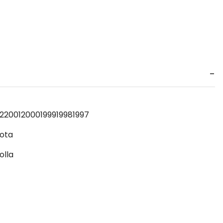
2
2001
2000
1999
1998
1997
ota
olla