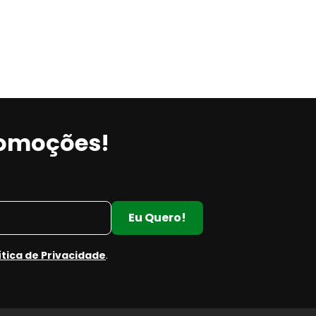
romoções!
Eu Quero!
e
e
ítica de Privacidade
.