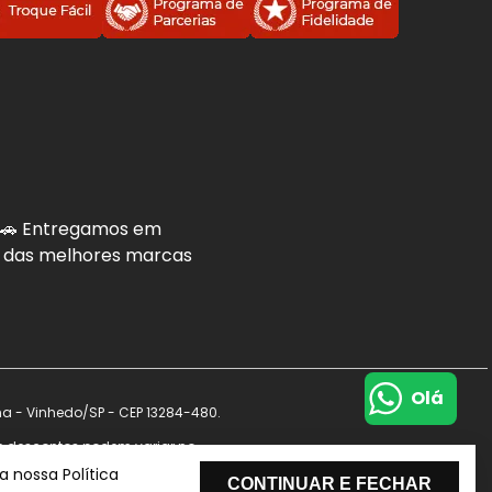
. 🚗 Entregamos em
is das melhores marcas
Olá
na - Vinhedo/SP - CEP 13284-480.
s e descontos podem variar no
de dados.
 nossa Política
CONTINUAR E FECHAR