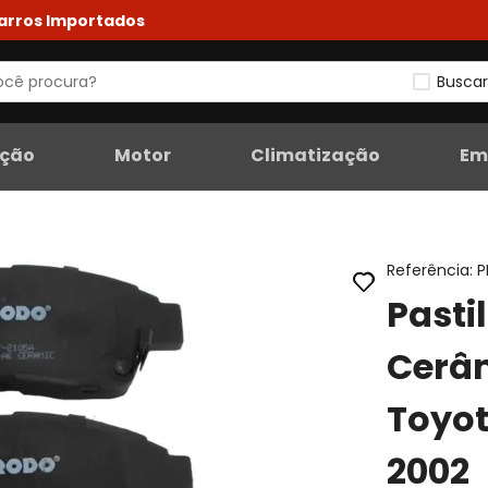
Carros Importados
Buscar
eção
Motor
Climatização
Em
Referência
:
P
Pasti
Cerâ
Toyot
2002