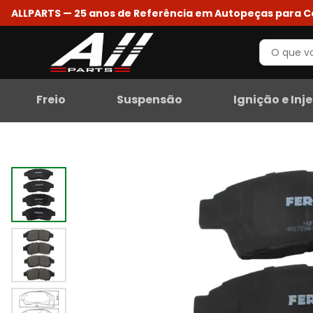
ALLPARTS — 25 anos de Referência em Autopeças para 
Freio
Suspensão
Ignição e Inj