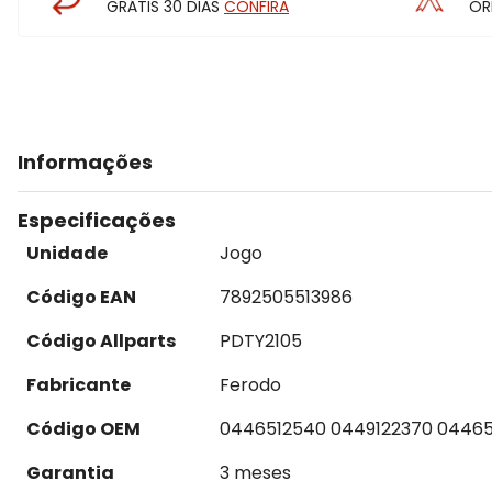
GRÁTIS 30 DIAS
CONFIRA
OR
Informações
Especificações
Unidade
Jogo
Código EAN
7892505513986
Código Allparts
PDTY2105
Fabricante
Ferodo
Código OEM
0446512540 0449122370 04465
Garantia
3 meses