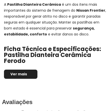
A
Pastilha Dianteira Cerâmica
é um dos itens mais
importantes do sistema de frenagem do
Nissan Frontier
,
responsável por gerar atrito no disco e garantir paradas
seguras em qualquer situação. Manter as pastilhas em
bom estado é essencial para preservar
segurança,
estabilidade, conforto
e evitar danos ao disco.
Ficha Técnica e Especificações:
Pastilha Dianteira Cerâmica
Ferodo
Montadora:
Nissan
Ver mais
Modelo:
Frontier
Anos:
2002, 2003, 2004, 2005, 2006, 2007, 2008,
2009 e 2010
Observações técnicas:
-
Posição de Montagem:
Dianteira
Avaliações
Tipo de produto:
Jogo de pastilhas de freio