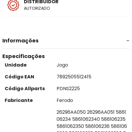
DISTRIBUIDOR
AUTORIZADO
Informações
Especificações
Unidade
Jogo
Código EAN
7892505512415
Código Allparts
PDNS2225
Fabricante
Ferodo
26296AA050 26296AA051 5861
06234 5861062340 586106235
5861062350 586106236 586106