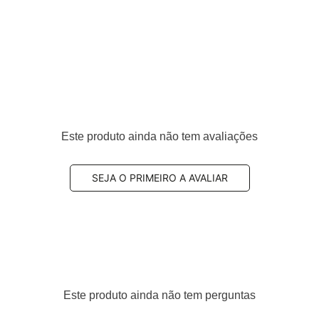
teiro
Este produto ainda não tem avaliações
726, 34116778719, 34106860642
SEJA O PRIMEIRO A AVALIAR
lvido para veículos que exigem
alto desempenho de
e resíduos
nas rodas.
Este produto ainda não tem perguntas