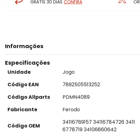
GRÁTIS 30 DIAS
CONFIRA
OR
Informações
Especificações
Unidade
Jogo
Código EAN
7892505513252
Código Allparts
PDMN4089
Fabricante
Ferodo
34116789157 34116784726 3411
Código OEM
6778719 34106860642