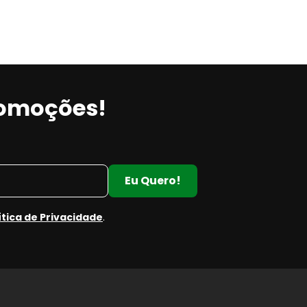
romoções!
Eu Quero!
ítica de Privacidade
.
e
e