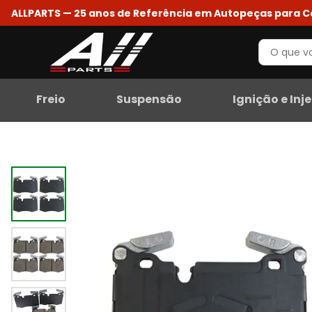
ALLPARTS — 25 anos de Referência em Autopeças para 
Freio
Suspensão
Ignição e Inj