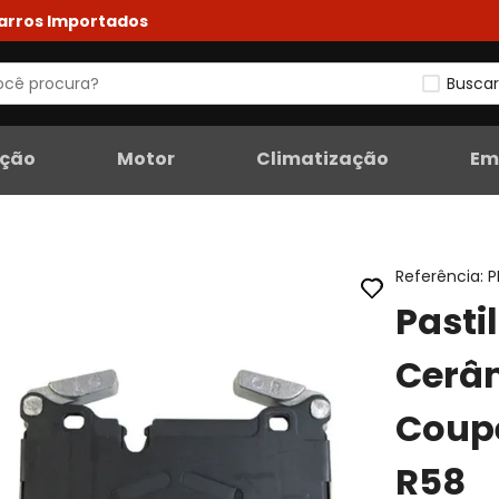
Carros Importados
Buscar
eção
Motor
Climatização
Em
Referência
:
P
Pasti
Cerâm
Coupe
R58