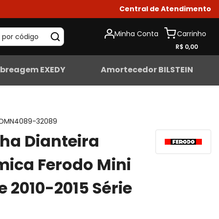
Central de Atendimento
Minha Conta
 por código
R$ 0,00
breagem EXEDY
Amortecedor BILSTEIN
DMN4089-32089
lha Dianteira
ica Ferodo Mini
 2010-2015 Série