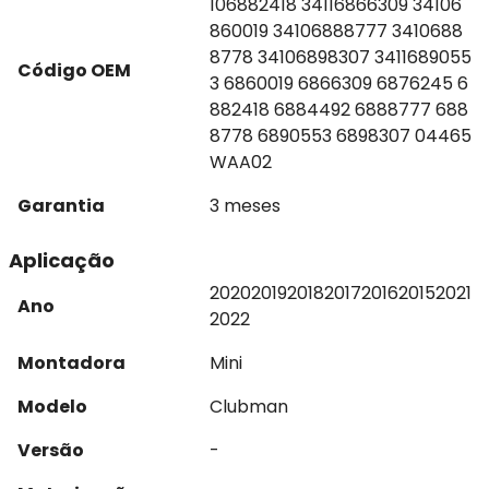
106882418 34116866309 34106
860019 34106888777 3410688
8778 34106898307 3411689055
Código OEM
3 6860019 6866309 6876245 6
882418 6884492 6888777 688
8778 6890553 6898307 04465
WAA02
Garantia
3 meses
Aplicação
2020
2019
2018
2017
2016
2015
2021
Ano
2022
Montadora
Mini
Modelo
Clubman
Versão
-