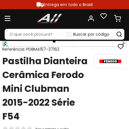
Entrega em todo o Brasil
Buscar por código
Referência
:
PDBM4157-37162
Pastilha Dianteira
Cerâmica Ferodo
Mini Clubman
2015-2022 Série
F54