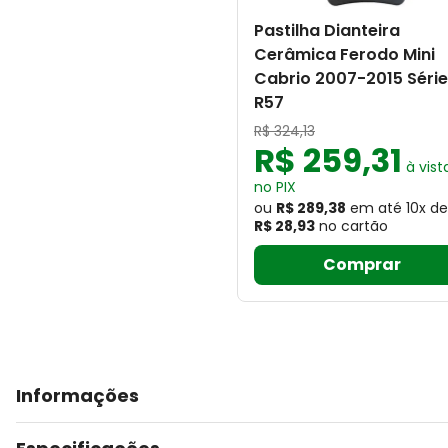
Pastilha Dianteira
Cerâmica Ferodo Mini
Cabrio 2007-2015 Série
R57
R$
324
,
13
R$
259
,
31
à vist
no PIX
ou
R$ 289,38
em até
10
x
de
R$ 28,93
no cartão
Comprar
Informações