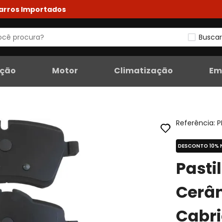
Carros Importados
Buscar
eção
Motor
Climatização
Em
Referência
:
P
DESCONTO 10% 
Pasti
Cerâm
Cabri