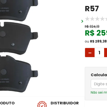
R57
R$
324
,
13
R$
25
ou
R$ 289,38
－
Calcula
Não sei 
RODUTO
DISTRIBUIDOR