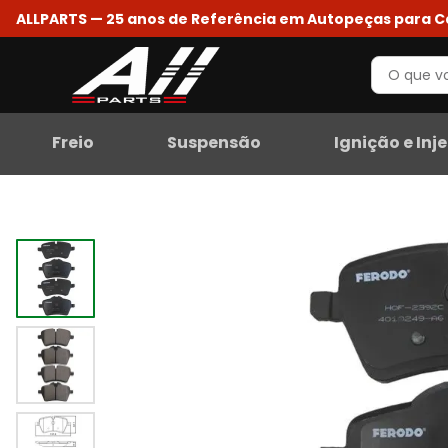
ALLPARTS — 25 anos de Referência em Autopeças para 
Freio
Suspensão
Ignição e Inj