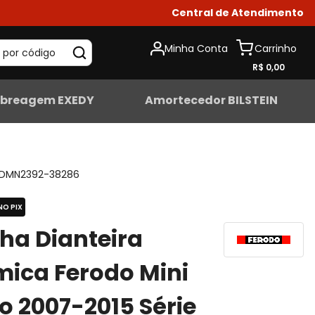
Central de Atendimento
Minha Conta
 por código
R$ 0,00
breagem EXEDY
Amortecedor BILSTEIN
DMN2392-38286
NO PIX
lha Dianteira
ica Ferodo Mini
o 2007-2015 Série