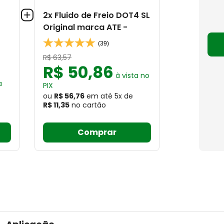
2x Fluido de Freio DOT4 SL
Original marca ATE -
(39)
R$
63
,
57
R$
50
,
86
à vista no
a
PIX
ou
R$ 56,76
em até
5
x
de
R$ 11,35
no cartão
Comprar