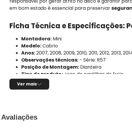
responsável por gerar atrito no disco e garantir par
em bom estado é essencial para preservar
seguran
Ficha Técnica e Especificações: 
Montadora:
Mini
Modelo:
Cabrio
Anos:
2007, 2008, 2009, 2010, 2011, 2012, 2013, 201
Observações técnicas:
- Série: R57
Posição de Montagem:
Dianteira
Tipo de produto:
Jogo de pastilhas de freio
Sistema de freio compatível:
Teves
Ver mais
Sensor de desgaste:
Não possui
Composto da pastilha:
Cerâmica
Comprimento:
131,50mm
Largura:
64,10mm / 71,80mm
Espessura:
17,10mm
Avaliações
Utilização por veículo:
01 jogo para o eixo dian
Código Original (OEM):
34116798469, 34112289