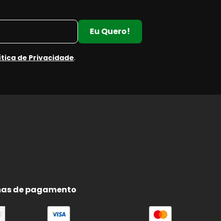
Eu Quero!
ítica de Privacidade
.
e
e
as de pagamento