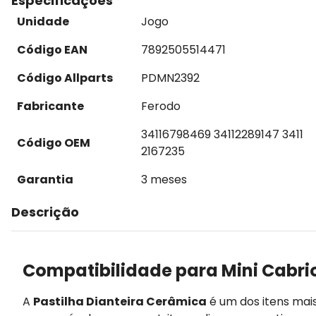
Especificações
Unidade
Jogo
Código EAN
7892505514471
Código Allparts
PDMN2392
Fabricante
Ferodo
34116798469 34112289147 3411
Código OEM
2167235
Garantia
3 meses
Descrição
Compatibilidade para Mini Cabri
A
Pastilha Dianteira Cerâmica
é um dos itens mai