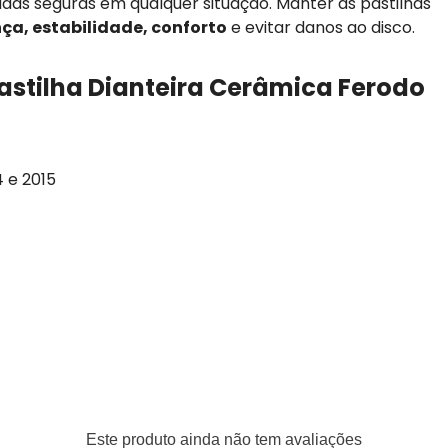
adas seguras em qualquer situação. Manter as pastilhas
ça, estabilidade, conforto
e evitar danos ao disco.
Pastilha Dianteira Cerâmica Ferodo
4 e 2015
teiro
Este produto ainda não tem avaliações
147, 34112167235