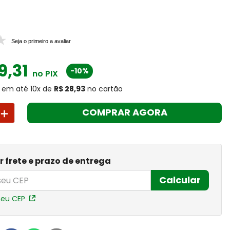
Seja o primeiro a avaliar
9
,
31
-10%
no PIX
em até
10
x
de
R$ 28,93
no cartão
＋
COMPRAR AGORA
r frete e prazo de entrega
Calcular
meu CEP