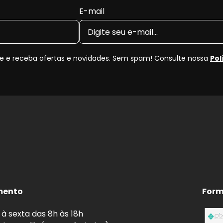
E-mail
stilha Dianteira Cerâmica?
 e receba ofertas e novidades. Sem spam! Consulte nossa
Pol
de de frenagem e pode causar ruídos, superaquecimento 
 jogo novo, você recupera a eficiência original do freio 
enor distância de parada.
ear.
aquecimento por atrito irregular.
em curvas, chuva e frenagens de emergência.
mento
Form
as de Freio
FERODO
à sexta das 8h às 18h