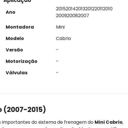
Aplicação
2015
2014
2013
2012
2011
2010
Ano
2009
2008
2007
Montadora
Mini
Modelo
Cabrio
Versão
-
Motorização
-
Válvulas
-
o (2007-2015)
s importantes do sistema de frenagem do
Mini Cabrio
,