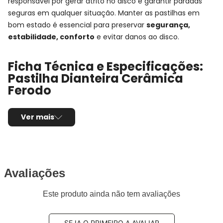
responsável por gerar atrito no disco e garantir paradas
seguras em qualquer situação. Manter as pastilhas em
bom estado é essencial para preservar
segurança,
estabilidade, conforto
e evitar danos ao disco.
Ficha Técnica e Especificações:
Pastilha Dianteira Cerâmica
Ferodo
Montadora:
JAC
Ver mais
Modelo:
J5
Anos:
2011, 2012, 2013, 2014 e 2015
Observações técnicas:
-
Posição de Montagem:
Dianteira
Tipo de produto:
Jogo de pastilhas de freio
Avaliações
Sensor de desgaste:
Possui
Este produto ainda não tem avaliações
Composto da pastilha:
Cerâmica
Sistema de trava:
Sumitomo
Comprimento:
138,00mm
SEJA O PRIMEIRO A AVALIAR