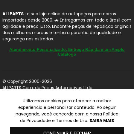
redução de ruídos, vibrações e "chiados"
na
frenagem.
ALLPARTS
: a sua loja online de autopeças para carros
importados desde 2000. 🚗 Entregamos em todo o Brasil com
Menos sujeira nas rodas:
formulação
agilidade e preço justo. Encontre peças de reposição originais
pensada para reduzir
fuligem
, ajudando a
das melhores marcas e tenha a garantia de qualidade e
manter as rodas limpas por mais tempo.
segurança nas estradas.
Alta cobertura da frota leve:
portfólio com
grande abrangência de aplicações para o
Atendimento Personalizado, Entrega Rápida e um Amplo
Catálogo
mercado nacional.
Recomendações de Instalação
(boas práticas) para Pastilhas
© Copyright 2000-2026
de Freio
ALLPARTS Com. de Peças Automotivas Ltda.
CNPJ 03.724.695/0001-42 - Av. Avelino Capellato, 450 - Santa
Claudina - Vinhedo/SP - CEP 13284-480.
Utilizamos cookies para oferecer a melhor
Para extrair o máximo desempenho das
pastilhas de
experiência e personalizar conteúdo. Ao seguir
freio FERODO
no seu
JAC J5
:
Preços, condições de pagamento e frete exclusivos para compras via
navegando, você concorda com a nossa Política
internet utilizando CPF, podendo variar na Loja Física e Televendas.
Preços e descontos podem variar no checkout.
de Privacidade e Termos de Uso.
SAIBA MAIS
Instalação com
profissional especializado
Certifique-se de revisar o seu carrinho para obter o preço final antes
(torque correto e procedimento de
de concluir a compra.
Olá
Vendas sujeitas a análise e confirmação de dados.
CONTINUAR E FECHAR