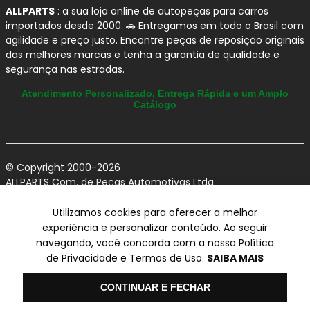
Por que confiamos na FERODO?
ALLPARTS
: a sua loja online de autopeças para carros
importados desde 2000. 🚗 Entregamos em todo o Brasil com
Tecnologia cerâmica:
excelente resposta de
agilidade e preço justo. Encontre peças de reposição originais
frenagem e desempenho consistente, inclusive
das melhores marcas e tenha a garantia de qualidade e
em
altas temperaturas
.
segurança nas estradas.
Conforto premium:
projeto voltado para
Atendimento Personalizado, Entrega Rápida e um Amplo
redução de ruídos, vibrações e "chiados"
na
Catálogo
frenagem.
Menos sujeira nas rodas:
formulação
pensada para reduzir
fuligem
, ajudando a
manter as rodas limpas por mais tempo.
© Copyright 2000-2026
Alta cobertura da frota leve:
portfólio com
ALLPARTS Com. de Peças Automotivas Ltda.
CNPJ 03.724.695/0001-42 - Av. Avelino Capellato, 450 - Santa
grande abrangência de aplicações para o
Claudina - Vinhedo/SP - CEP 13284-480.
Utilizamos cookies para oferecer a melhor
mercado nacional.
experiência e personalizar conteúdo. Ao seguir
Preços, condições de pagamento e frete exclusivos para compras via
navegando, você concorda com a nossa Política
internet utilizando CPF, podendo variar na Loja Física e Televendas.
Recomendações de Instalação
Preços e descontos podem variar no checkout.
de Privacidade e Termos de Uso.
SAIBA MAIS
Certifique-se de revisar o seu carrinho para obter o preço final antes
(boas práticas) para Pastilhas
de concluir a compra.
de Freio
Olá
Vendas sujeitas a análise e confirmação de dados.
CONTINUAR E FECHAR