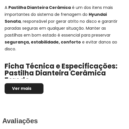
A
Pastilha Dianteira Cerâmica
é um dos itens mais
importantes do sistema de frenagem do
Hyundai
Sonata
, responsável por gerar atrito no disco e garantir
paradas seguras em qualquer situação. Manter as
pastilhas em bom estado é essencial para preservar
segurança, estabilidade, conforto
e evitar danos ao
disco.
Ficha Técnica e Especificações:
Pastilha Dianteira Cerâmica
Ferodo
Ver mais
Montadora:
Hyundai
Modelo:
Sonata
Anos:
1991, 1992, 1993, 1994, 1995, 1996, 1997 e 1998
Observações técnicas:
-
Posição de Montagem:
Dianteira
Avaliações
Tipo de produto:
Jogo de pastilhas de freio