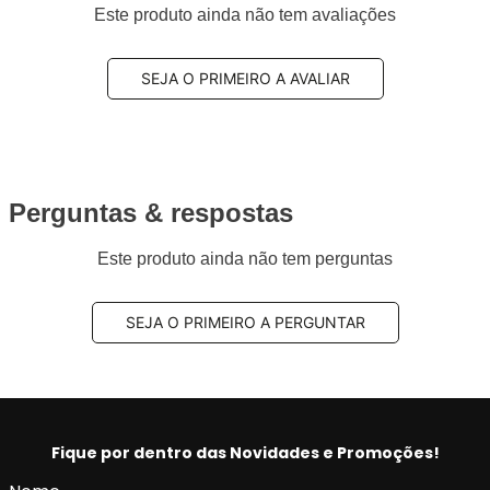
Este produto ainda não tem avaliações
Sensor de desgaste:
Possui
Composto da pastilha:
Cerâmica
Sistema de trava:
Sumitomo
SEJA O PRIMEIRO A AVALIAR
Comprimento:
138,00mm
Largura:
54,00mm
Espessura:
15,80mm
Utilização por veículo:
01 jogo para o eixo
dianteiro
Perguntas & respostas
Código Original (OEM):
5810129A30
Código EAN/GTIN:
7892505511388
Este produto ainda não tem perguntas
Conteúdo da Embalagem:
1 jogo
SEJA O PRIMEIRO A PERGUNTAR
Pastilha de Freio Cerâmica
A
pastilha de freio cerâmica
é indicada para aplicações
que exigem
alto desempenho de frenagem
,
conforto
e
maior durabilidade
, sendo amplamente utilizada em
Fique por dentro das Novidades e Promoções!
veículos modernos.