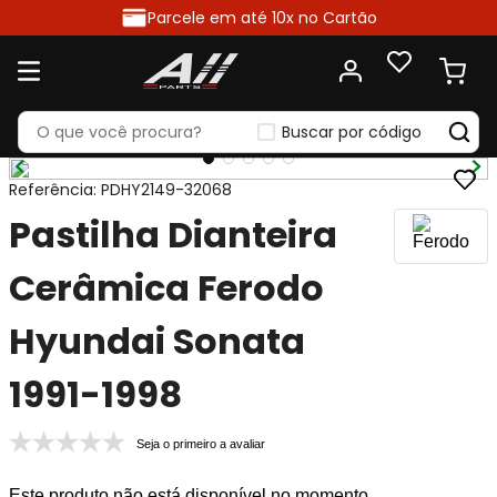
Parcele em até 10x no Cartão
Buscar por código
Referência
:
PDHY2149-32068
Pastilha Dianteira
Cerâmica Ferodo
Hyundai Sonata
1991-1998
Seja o primeiro a avaliar
Este produto não está disponível no momento