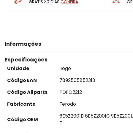
GRÁTIS 30 DIAS
CONFIRA
OR
Informações
Especificações
Unidade
Jogo
Código EAN
7892505852313
Código Allparts
PDFO2212
Fabricante
Ferodo
6E5Z2001B 6E5Z2001C 9E5Z200
Código OEM
F