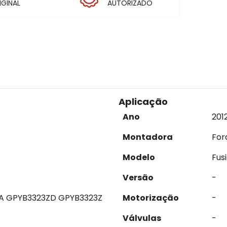
IGINAL
AUTORIZADO
Aplicação
Ano
201
Montadora
For
Modelo
Fus
Versão
-
1A GPYB3323ZD GPYB3323Z
Motorização
-
Válvulas
-