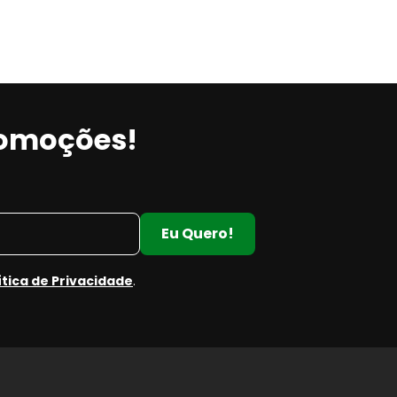
romoções!
Eu Quero!
ítica de Privacidade
.
e
e