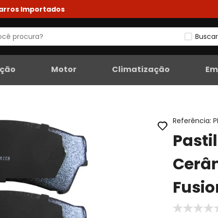
Carros Importados
Buscar
eção
Motor
Climatização
Em
Referência
:
P
Pasti
Cerâm
Fusio