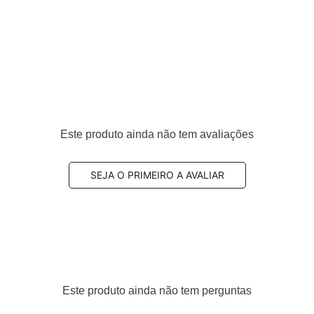
teiro
Este produto ainda não tem avaliações
, 9E5Z2001A, GPYB3323ZD, GPYB3323ZF
SEJA O PRIMEIRO A AVALIAR
cações que exigem
alto desempenho de frenagem
,
 sendo ideal para uso urbano e rodoviário.
Este produto ainda não tem perguntas