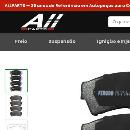
ALLPARTS — 25 anos de Referência em Autopeças para 
Freio
Suspensão
Ignição e Inj