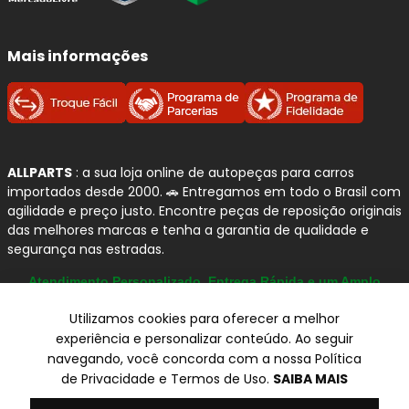
Por que confiamos na FERODO?
Mais informações
Tecnologia cerâmica:
excelente resposta de
frenagem e desempenho consistente, inclusive
em
altas temperaturas
.
Conforto premium:
projeto voltado para
redução de ruídos, vibrações e "chiados"
na
ALLPARTS
: a sua loja online de autopeças para carros
importados desde 2000. 🚗 Entregamos em todo o Brasil com
frenagem.
agilidade e preço justo. Encontre peças de reposição originais
Menos sujeira nas rodas:
formulação
das melhores marcas e tenha a garantia de qualidade e
pensada para reduzir
fuligem
, ajudando a
segurança nas estradas.
manter as rodas limpas por mais tempo.
Alta cobertura da frota leve:
portfólio com
Atendimento Personalizado, Entrega Rápida e um Amplo
Catálogo
grande abrangência de aplicações para o
Utilizamos cookies para oferecer a melhor
mercado nacional.
experiência e personalizar conteúdo. Ao seguir
navegando, você concorda com a nossa Política
Recomendações de Instalação
© Copyright 2000-2026
de Privacidade e Termos de Uso.
SAIBA MAIS
(boas práticas) para Pastilhas
ALLPARTS Com. de Peças Automotivas Ltda.