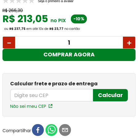
Seja o primeiro a avaliar
R$
266
,
30
R$
213
,
05
-10%
no PIX
ou
R$ 237,75
em até
10
x
de
R$ 23,77
no cartão
－
＋
COMPRAR AGORA
Calcular frete e prazo de entrega
Calcular
Não sei meu CEP
Compartilhar