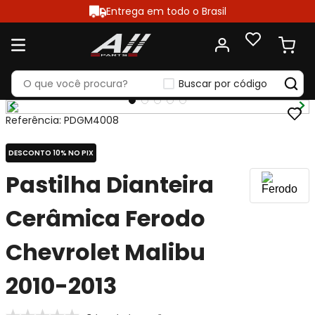
Entrega em todo o Brasil
Buscar por código
Referência
:
PDGM4008
DESCONTO 10% NO PIX
Pastilha Dianteira
Cerâmica Ferodo
Chevrolet Malibu
2010-2013