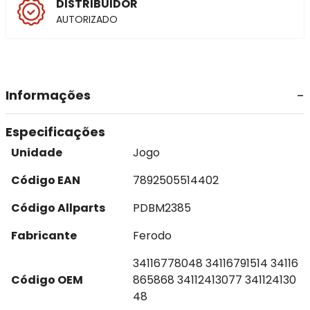
DISTRIBUIDOR
AUTORIZADO
Informações
Especificações
Unidade
Jogo
Código EAN
7892505514402
Código Allparts
PDBM2385
Fabricante
Ferodo
34116778048 34116791514 34116
Código OEM
865868 34112413077 341124130
48