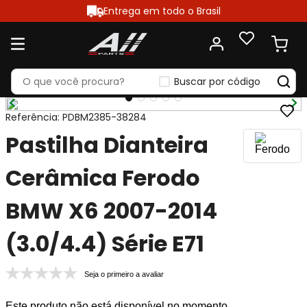
Entrega em todo o Brasil
Buscar por código
Referência
:
PDBM2385-38284
Pastilha Dianteira
Cerâmica Ferodo
BMW X6 2007-2014
(3.0/4.4) Série E71
Seja o primeiro a avaliar
Este produto não está disponível no momento