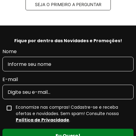
Pastilha de Freio Cerâmica
SEJA O PRIMEIRO A PERGUNTAR
A
pastilha de freio cerâmica
é indicada para aplicações
que exigem
alto desempenho de frenagem
,
maior
durabilidade
e
conforto acústico
, sendo ideal para uso
urbano e rodoviário.
Fique por dentro das Novidades e Promoções!
Nome
Principais características da pastilha
de freio cerâmica
E-mail
Maior potencial de frenagem
, com resposta
eficiente e progressiva.
Maior durabilidade
, mesmo em condições
severas de uso.
Economize nas compras! Cadastre-se e receba
Baixa geração de resíduos
, não soltando
ofertas e novidades. Sem spam! Consulte nossa
fuligem nas rodas.
Política de Privacidade
.
Baixa incidência de ruídos
, proporcionando
maior conforto durante a condução.
Eu Quero!