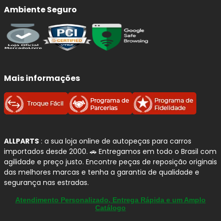
Se você busca
freada firme
,
menos ruído
e
maior
Ambiente Seguro
durabilidade
no dia a dia, as
pastilhas FERODO
cerâmicas
entregam um conjunto equilibrado para quem
exige mais do sistema de freio.
Por que confiamos na FERODO?
Mais informações
Tecnologia cerâmica:
excelente resposta de
frenagem e desempenho consistente, inclusive
em
altas temperaturas
.
Conforto premium:
projeto voltado para
redução de ruídos, vibrações e "chiados"
na
ALLPARTS
: a sua loja online de autopeças para carros
importados desde 2000. 🚗 Entregamos em todo o Brasil com
frenagem.
agilidade e preço justo. Encontre peças de reposição originais
Menos sujeira nas rodas:
formulação
das melhores marcas e tenha a garantia de qualidade e
pensada para reduzir
fuligem
, ajudando a
segurança nas estradas.
manter as rodas limpas por mais tempo.
Alta cobertura da frota leve:
portfólio com
Atendimento Personalizado, Entrega Rápida e um Amplo
Catálogo
grande abrangência de aplicações para o