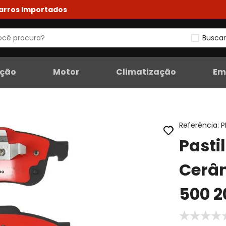
Carros Importados
Buscar
eção
Motor
Climatização
Em
Referência
:
P
Pasti
Cerâm
500 2