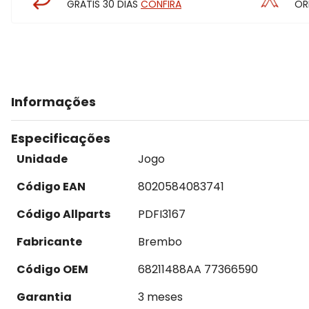
GRÁTIS 30 DIAS
CONFIRA
OR
Informações
Especificações
Unidade
Jogo
Código EAN
8020584083741
Código Allparts
PDFI3167
Fabricante
Brembo
Código OEM
68211488AA 77366590
Garantia
3 meses