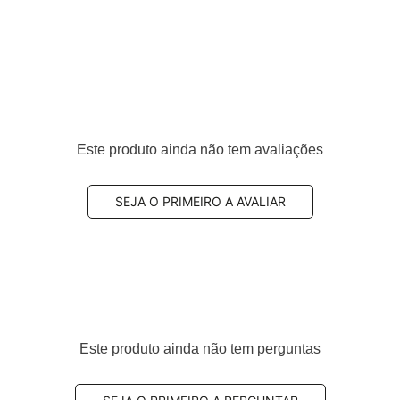
teiro
Este produto ainda não tem avaliações
0
SEJA O PRIMEIRO A AVALIAR
ilizada por oferecer um equilíbrio entre
eficiência de
sendo indicada para aplicações de uso diário.
Este produto ainda não tem perguntas
omposto semi-metálico