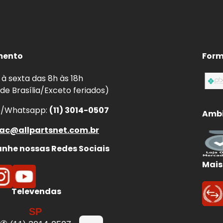
enor distância de parada.
ear.
aquecimento por atrito irregular.
em curvas, chuva e frenagens de emergência.
mento
Form
à sexta das 8h às 18h
 de Brasília/Exceto feriados)
e/Whatsapp:
(11) 3014-0507
Ambi
ac@allpartsnet.com.br
he nossas Redes Sociais
Mais
Televendas
SP