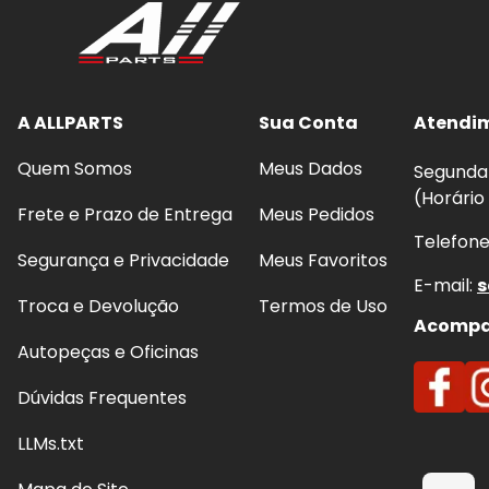
Frenagens mais seguras
e previsíveis, com m
Redução de ruídos
(chiados) e vibrações ao fr
Proteção do disco:
evita riscos, sulcos e super
Conforto e estabilidade:
melhora o controle 
A ALLPARTS
Sua Conta
Atendi
Quem Somos
Meus Dados
Segunda 
(Horário
Frete e Prazo de Entrega
Meus Pedidos
Telefon
Segurança e Privacidade
Meus Favoritos
E-mail:
s
Troca e Devolução
Termos de Uso
Acompan
Autopeças e Oficinas
Dúvidas Frequentes
LLMs.txt