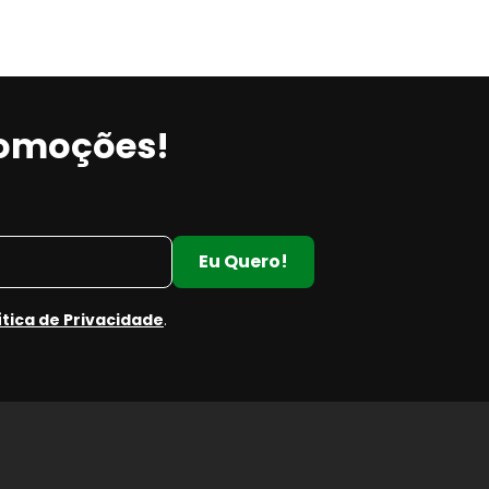
romoções!
Eu Quero!
ítica de Privacidade
.
e
e