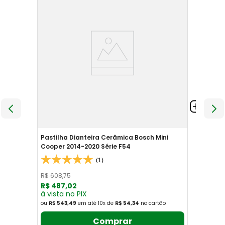
Pastilha Dianteira Cerâmica Bosch Mini
Cooper 2014-2020 Série F54
(1)
R$
608
,
75
R$
487
,
02
à vista no PIX
ou
R$ 543,49
em até
10
x
de
R$ 54,34
no cartão
Comprar