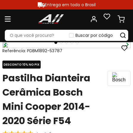
Entrega em todo o Brasil
Buscar por código
Referência
:
PDBM1892-53787
DESCONTO 10% NO PIX
Pastilha Dianteira
Cerâmica Bosch
Mini Cooper 2014-
2020 Série F54