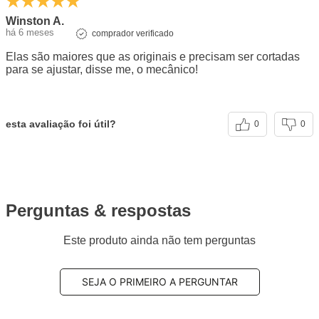
Utilização por veículo:
01 jogo para o eixo
dianteiro
Winston A.
há 6 meses
comprador verificado
Código Original (OEM):
34106860019,
34106876245, 34106882418, 34106888777,
Elas são maiores que as originais e precisam ser cortadas
para se ajustar, disse me, o mecânico!
34106898307, 34116866309, 34116890553,
34118843653, 34118867481
Código EAN/GTIN:
0077212240098
Unidade de venda:
jogo
esta avaliação foi útil?
0
0
Pastilha de Freio Cerâmica Bosch
QuietCast
Perguntas & respostas
A
pastilha de freio cerâmica Bosch QuietCast
pertence à linha
premium da Bosch
, desenvolvida para
Este produto ainda não tem perguntas
profissionais que atuam com múltiplas marcas e modelos,
elevando o padrão tecnológico das pastilhas de freio de
SEJA O PRIMEIRO A PERGUNTAR
reposição.
Seu
material de fricção cerâmico avançado, livre de