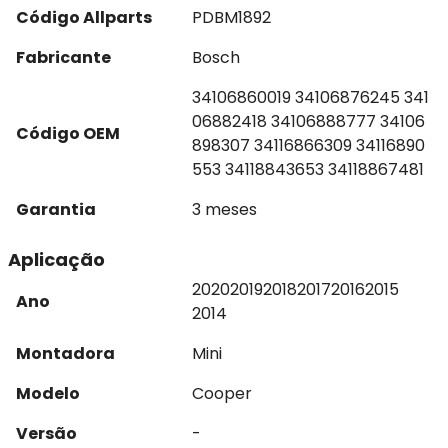
Código Allparts
PDBM1892
Fabricante
Bosch
34106860019 34106876245 341
06882418 34106888777 34106
Código OEM
898307 34116866309 34116890
553 34118843653 34118867481
Garantia
3 meses
Aplicação
2020
2019
2018
2017
2016
2015
Ano
2014
Montadora
Mini
Modelo
Cooper
Versão
-