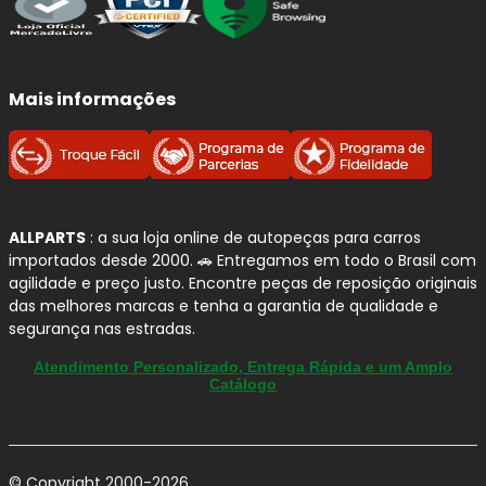
Qualidade e Procedência: Peças
Automotivas
BOSCH
Mais informações
A
BOSCH
é uma das marcas mais tradicionais e
reconhecidas do setor automotivo, com forte presença no
Brasil
e padrão global de engenharia. Seu portfólio vai
além da frenagem e atende diferentes sistemas do
veículo, com foco em
segurança
,
confiabilidade
e
ALLPARTS
: a sua loja online de autopeças para carros
desempenho no uso diário.
importados desde 2000. 🚗 Entregamos em todo o Brasil com
agilidade e preço justo. Encontre peças de reposição originais
das melhores marcas e tenha a garantia de qualidade e
Por que confiamos na BOSCH?
segurança nas estradas.
Marca referência:
tradição em tecnologia
Atendimento Personalizado, Entrega Rápida e um Amplo
Catálogo
automotiva e controle de qualidade rigoroso.
Amplo portfólio:
soluções para
freios
,
ignição
,
injeção
,
limpadores
,
filtros
e outros
componentes.
© Copyright 2000-2026