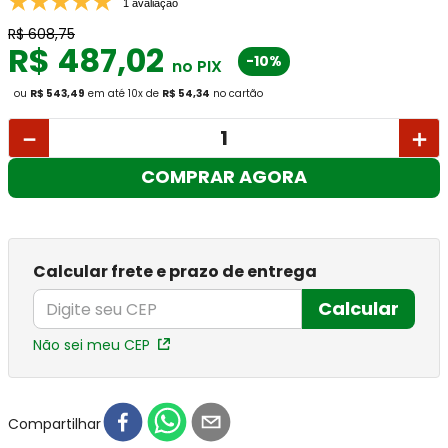
1 avaliação
R$
608
,
75
R$
487
,
02
-10%
no PIX
ou
R$ 543,49
em até
10
x
de
R$ 54,34
no cartão
－
＋
COMPRAR AGORA
Calcular frete e prazo de entrega
Calcular
Não sei meu CEP
Compartilhar