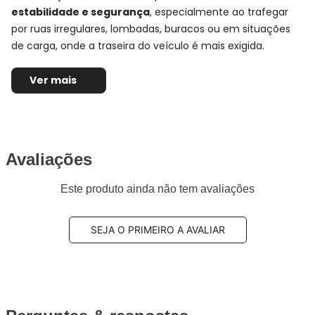
estabilidade e segurança
, especialmente ao trafegar
por ruas irregulares, lombadas, buracos ou em situações
de carga, onde a traseira do veículo é mais exigida.
No eixo traseiro, o amortecedor exerce papel importante
Ver mais
no equilíbrio do carro, ajudando a reduzir oscilações
excessivas da carroceria e proporcionando uma condução
mais estável, suave e segura tanto na cidade quanto na
estrada.
Avaliações
Ficha Técnica e Especificações:
Este produto ainda não tem avaliações
Par Amortecedor Traseiro
Monroe
SEJA O PRIMEIRO A AVALIAR
Montadora:
Jeep
Modelo:
Grand Cherokee
Anos:
2011, 2012, 2013, 2014 e 2015
Observações técnicas:
-