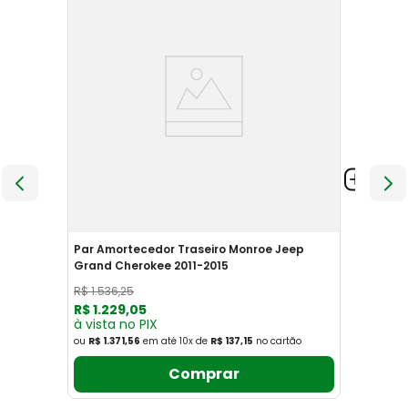
Par Amortecedor Traseiro Monroe Jeep
Grand Cherokee 2011-2015
R$
1
.
536
,
25
R$
1
.
229
,
05
à vista no PIX
ou
R$ 1.371,56
em até
10
x
de
R$ 137,15
no cartão
Comprar