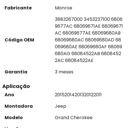
Fabricante
Monroe
3883267000 3453237100 6806
9677AC 68069671AE 68069671
AC 68069677AE 68069680AB
Código OEM
68069680AC 68069680AD 68
069680AE 68069680AF 68069
680AG 68084522AB 6808452
2AC 68084522AE
Garantia
3 meses
Aplicação
Ano
2015
2014
2013
2012
2011
Montadora
Jeep
Modelo
Grand Cherokee