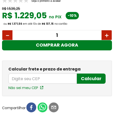
Seja o primeiro a avaliar
R$
1
.
536
,
25
R$
1
.
229
,
05
-10%
no PIX
ou
R$ 1.371,56
em até
10
x
de
R$ 137,15
no cartão
－
＋
COMPRAR AGORA
Calcular frete e prazo de entrega
Calcular
Não sei meu CEP
Compartilhar