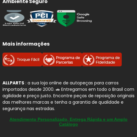
Ambiente Seguro
A
MONROE
é uma das marcas mais tradicionais do mundo
em
sistemas de suspensão
, com forte atuação como
fornecedora
OEM (equipamento original)
para diversas
montadoras. Reconhecida pela sua experiência global, a
marca desenvolve amortecedores com foco em
Mais informações
conforto, estabilidade, segurança e controle da
condução
.
Seus produtos são projetados para atender desde a
reposição original
até aplicações com maior exigência,
utilizando tecnologias como
pressurização a gás
e
ALLPARTS
: a sua loja online de autopeças para carros
válvulas calibradas com precisão, garantindo
resposta
importados desde 2000. 🚗 Entregamos em todo o Brasil com
eficiente da suspensão, melhor contato com o solo e
agilidade e preço justo. Encontre peças de reposição originais
das melhores marcas e tenha a garantia de qualidade e
maior durabilidade
.
segurança nas estradas.
Atendimento Personalizado, Entrega Rápida e um Amplo
Por que confiamos na MONROE?
Catálogo
Marca global consolidada:
referência