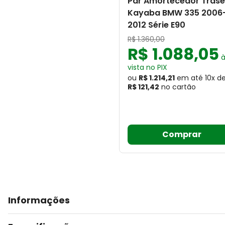
Par Amortecedor Trase
Kayaba BMW 335 2006
2012 Série E90
R$
1
.
360
,
00
R$
1
.
088
,
05
vista no PIX
ou
R$ 1.214,21
em até
10
x
d
R$ 121,42
no cartão
Comprar
Informações