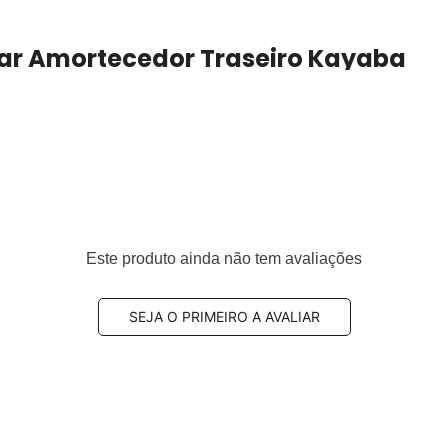
 Par Amortecedor Traseiro Kayaba
los com suspensão esportiva
Este produto ainda não tem avaliações
veículo
3, 31316768211, 31316768219, 31316771177, 31316782329,
SEJA O PRIMEIRO A AVALIAR
35261, 33504035872, 33526768917, 33526768921,
771729, 33526772916, 33526772926, 33526780077,
6783989, 33526783997, 33526784977, 33526796157