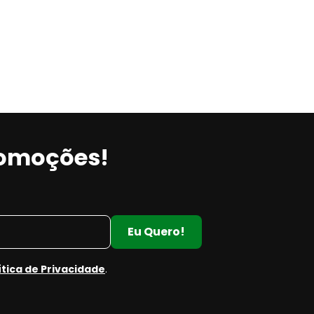
romoções!
m
Eu Quero!
ítica de Privacidade
.