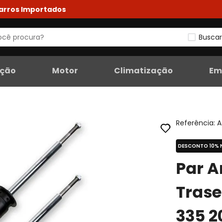
Carros Importados
Buscar
eção
Motor
Climatização
Em
Referência
:
A
DESCONTO 10% 
Par 
Tras
335 2