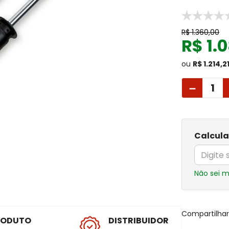
R$
1
.
360
,
00
R$
1
.
0
ou
R$ 1.214,2
－
Calcula
Não sei 
Compartilha
RODUTO
DISTRIBUIDOR