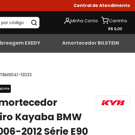
Central de Atendimento
Minha Conta
 por código
R$ 0,00
breagem EXEDY
Amortecedor BILSTEIN
TBM9041-13033
NO PIX
Amortecedor
eiro Kayaba BMW
006-2012 Série E90