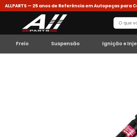
ALLPARTS — 25 anos de Referência em Autopeças para 
Freio
Suspensão
Ignição e Inj