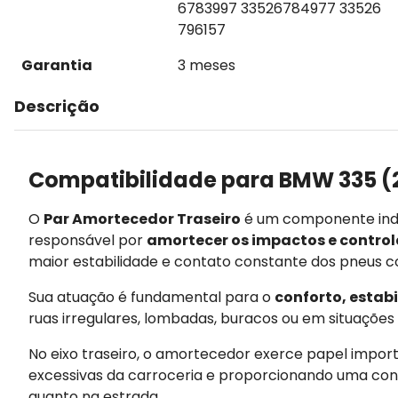
6783997 33526784977 33526
796157
Garantia
3 meses
Descrição
Compatibilidade para BMW 335 (
O
Par Amortecedor Traseiro
é um componente indi
responsável por
amortecer os impactos e control
maior estabilidade e contato constante dos pneus c
Sua atuação é fundamental para o
conforto, estab
ruas irregulares, lombadas, buracos ou em situações d
No eixo traseiro, o amortecedor exerce papel importa
excessivas da carroceria e proporcionando uma cond
quanto na estrada.