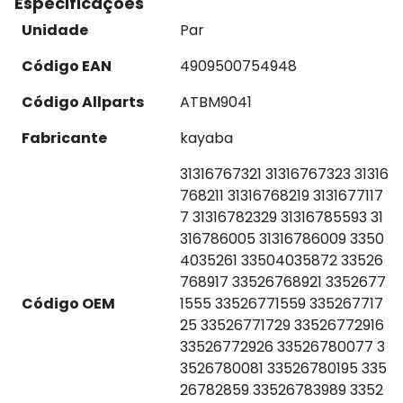
Especificações
Unidade
Par
Código EAN
4909500754948
Código Allparts
ATBM9041
Fabricante
kayaba
31316767321 31316767323 31316
768211 31316768219 3131677117
7 31316782329 31316785593 31
316786005 31316786009 3350
4035261 33504035872 33526
768917 33526768921 3352677
Código OEM
1555 33526771559 335267717
25 33526771729 33526772916
33526772926 33526780077 3
3526780081 33526780195 335
26782859 33526783989 3352