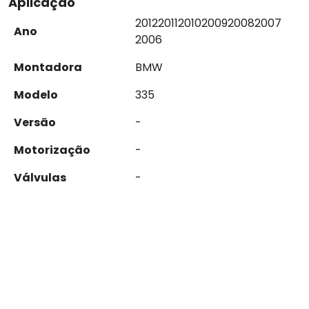
Aplicação
2012
2011
2010
2009
2008
2007
Ano
2006
Montadora
BMW
Modelo
335
Versão
-
Motorização
-
Válvulas
-