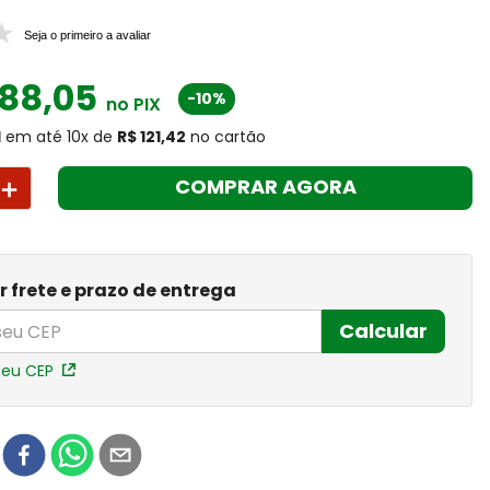
Seja o primeiro a avaliar
88
,
05
-10%
no PIX
1
em até
10
x
de
R$ 121,42
no cartão
＋
COMPRAR AGORA
r frete e prazo de entrega
Calcular
meu CEP
r