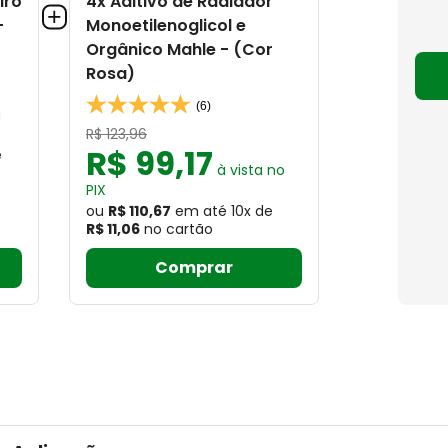
iro
4x Aditivo de Radiador
-
Monoetilenoglicol e
Orgânico Mahle - (Cor
Rosa)
(6)
à
R$
123
,
96
R$
99
,
17
e
à vista no
PIX
ou
R$ 110,67
em até
10
x
de
R$ 11,06
no cartão
Comprar