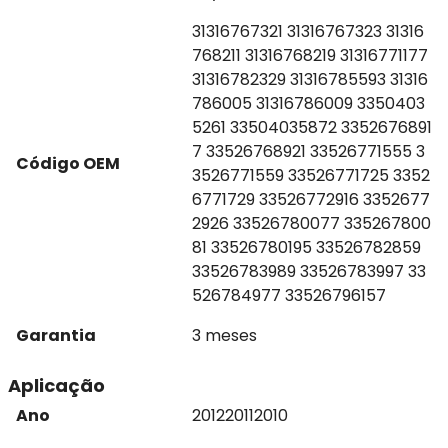
31316767321 31316767323 31316
768211 31316768219 31316771177
31316782329 31316785593 31316
786005 31316786009 3350403
5261 33504035872 3352676891
7 33526768921 33526771555 3
Código OEM
3526771559 33526771725 3352
6771729 33526772916 3352677
2926 33526780077 335267800
81 33526780195 33526782859
33526783989 33526783997 33
526784977 33526796157
Garantia
3 meses
Aplicação
Ano
2012
2011
2010