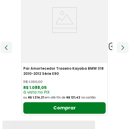
Par Amortecedor Traseiro Kayaba BMW 318
2010-2012 Série E90
R$
1
.
360
,
00
R$
1
.
088
,
05
à vista no PIX
ou
R$ 1.214,21
em até
10
x
de
R$ 121,42
no cartão
Comprar