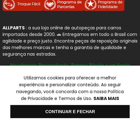
oferece soluções que mantêm as características originais
do veículo, proporcionando
dirigibilidade precisa
,
melhor controle em curvas
e
absorção eficiente de
impactos
, mesmo em condições severas de uso.
ALLPARTS
: a sua loja online de autopeças para carros
importados desde 2000. 🚗 Entregamos em todo o Brasil com
agilidade e preço justo. Encontre peças de reposição originais
Diferenciais dos amortecedores e kits
das melhores marcas e tenha a garantia de qualidade e
KYB
segurança nas estradas.
Padrão OEM:
produtos com especificações
Atendimento Personalizado, Entrega Rápida e um Amplo
Catálogo
equivalentes aos originais de fábrica;
Utilizamos cookies para oferecer a melhor
Tecnologia a gás pressurizado:
melhor
experiência e personalizar conteúdo. Ao seguir
resposta e controle da suspensão;
navegando, você concorda com a nossa Política
Alta durabilidade:
resistência ao desgaste e
© Copyright 2000-2026
de Privacidade e Termos de Uso.
SAIBA MAIS
maior vida útil;
ALLPARTS Com. de Peças Automotivas Ltda.
Conforto e estabilidade:
redução de
CNPJ 03.724.695/0001-42 - Av. Avelino Capellato, 450 - Santa
Olá
CONTINUAR E FECHAR
vibrações e melhor contato dos pneus com o
Claudina - Vinhedo/SP - CEP 13284-480.
solo;
Preços, condições de pagamento e frete exclusivos para compras via
Ampla cobertura:
aplicações para veículos
internet utilizando CPF, podendo variar na Loja Física e Televendas.
nacionais e importados.
Preços e descontos podem variar no checkout.