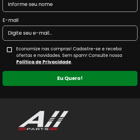
33526771729, 33526772916, 33526772926,
33526780077, 33526780081, 33526780195,
33526782859, 33526783989, 33526783997,
E-mail
33526784977, 33526796157
Código EAN/GTIN:
4909500754948
Conteúdo da embalagem:
01 par
Economize nas compras! Cadastre-se e receba
Nota de Compatibilidade:
Este amortecedor segue as
ofertas e novidades. Sem spam! Consulte nossa
especificações originais para os anos
2010, 2011 e 2012
.
Política de Privacidade
.
Antes da compra, confirme a posição correta (traseira) e,
sempre que possível, o
código original (OEM)
para
Eu Quero!
garantir a aplicação adequada no veículo.
Quando e por que substituir o Par
Amortecedor Traseiro?
O
amortecedor traseiro
está sujeito a desgaste
progressivo devido ao uso contínuo, principalmente em
veículos que trafegam com carga, passageiros frequentes