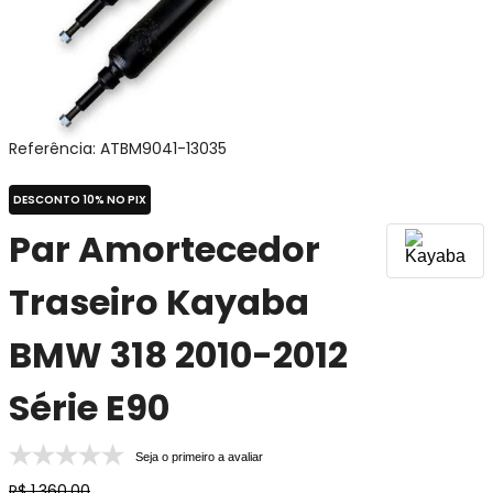
Referência
:
ATBM9041-13035
DESCONTO 10% NO PIX
Par Amortecedor
Traseiro Kayaba
BMW 318 2010-2012
Série E90
Seja o primeiro a avaliar
R$
1
.
360
,
00