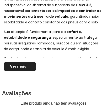
indispensável do sistema de suspensão do
BMW 318
,
responsável por
amortecer os impactos e controlar os
movimentos da traseira do veículo
, garantindo maior
estabilidade e contato constante dos pneus com o solo.
Sua atuação é fundamental para o
conforto,
estabilidade e segurança
, especialmente ao trafegar
por ruas irregulares, lombadas, buracos ou em situações
de carga, onde a traseira do veículo é mais exigida.
No eixo traseiro, o amortecedor exerce papel importante
no equilíbrio do carro, ajudando a reduzir oscilações
Ver mais
excessivas da carroceria e proporcionando uma condução
mais estável, suave e segura tanto na cidade quanto na
estrada.
Avaliações
Ficha Técnica e Especificações:
Par Amortecedor Traseiro
Este produto ainda não tem avaliações