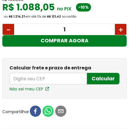
R$
1
.
088
,
05
-10%
no PIX
ou
R$ 1.214,21
em até
10
x
de
R$ 121,42
no cartão
－
＋
COMPRAR AGORA
Calcular frete e prazo de entrega
Calcular
Não sei meu CEP
Compartilhar