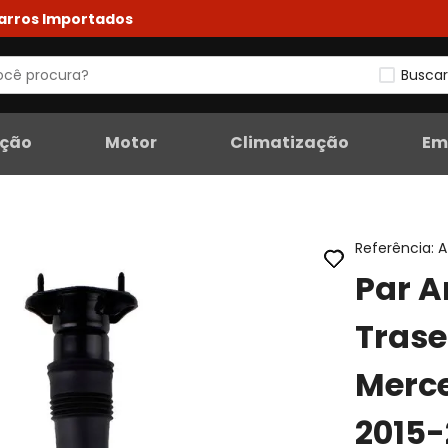
Carros Importados
Buscar
eção
Motor
Climatização
Em
Referência
:
A
Par 
Trase
Merc
2015