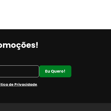
m
romoções!
Eu Quero!
ítica de Privacidade
.