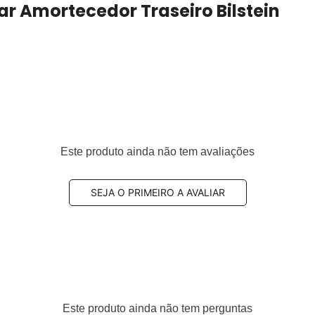
ar Amortecedor Traseiro Bilstein
2 e 2023
Este produto ainda não tem avaliações
por veículo
530, A1663201130, A1663201630, A1663202030
SEJA O PRIMEIRO A AVALIAR
 especificações originais para os anos
2015, 2016, 2017,
a, confirme a posição correta (traseira) e, sempre que
plicação adequada no veículo.
Este produto ainda não tem perguntas