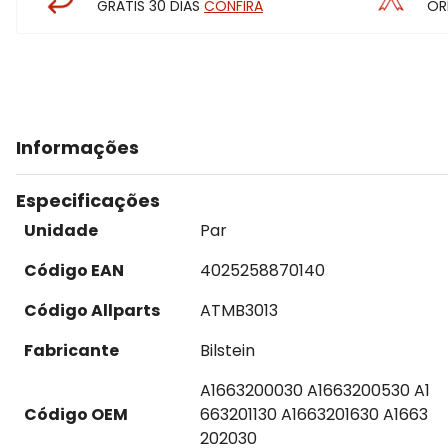
GRÁTIS 30 DIAS
CONFIRA
OR
Informações
Especificações
Unidade
Par
Código EAN
4025258870140
Código Allparts
ATMB3013
Fabricante
Bilstein
A1663200030 A1663200530 A1
Código OEM
663201130 A1663201630 A1663
202030