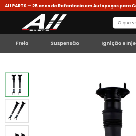
ALLPARTS — 25 anos de Referência em Autopeças para 
Freio
Suspensão
Ignição e Inj