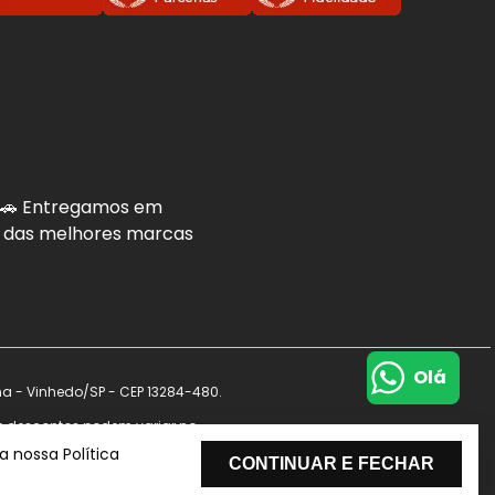
. 🚗 Entregamos em
is das melhores marcas
Olá
na - Vinhedo/SP - CEP 13284-480.
s e descontos podem variar no
de dados.
 nossa Política
CONTINUAR E FECHAR