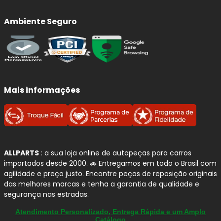
Condução mais confortável
em qualquer
tipo de terreno.
Ambiente Seguro
Redução de oscilações e balanço
da
carroceria.
Melhor desempenho em curvas e frenagens
.
Maior segurança
em pisos irregulares.
Preservação de pneus e componentes da
suspensão
.
Mais informações
Qualidade e Procedência:
Amortecedores
BILSTEIN
A
BILSTEIN
é uma marca alemã globalmente reconhecida
ALLPARTS
: a sua loja online de autopeças para carros
em
tecnologia de suspensão
, com forte presença
importados desde 2000. 🚗 Entregamos em todo o Brasil com
como fornecedora
OEM (equipamento original)
para
agilidade e preço justo. Encontre peças de reposição originais
diversas montadoras. Seus amortecedores são
das melhores marcas e tenha a garantia de qualidade e
desenvolvidos com
engenharia de alta precisão
,
segurança nas estradas.
focados em
estabilidade, controle, segurança e
Atendimento Personalizado, Entrega Rápida e um Amplo
desempenho
em diferentes condições de uso.
Catálogo