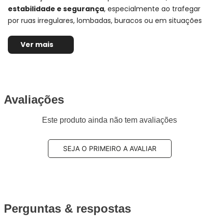
estabilidade e segurança
, especialmente ao trafegar
por ruas irregulares, lombadas, buracos ou em situações
de carga, onde a traseira do veículo é mais exigida.
Ver mais
No eixo traseiro, o amortecedor exerce papel importante
no equilíbrio do carro, ajudando a reduzir oscilações
excessivas da carroceria e proporcionando uma condução
mais estável, suave e segura tanto na cidade quanto na
Avaliações
estrada.
Este produto ainda não tem avaliações
Ficha Técnica e Especificações:
Par Amortecedor Traseiro
Bilstein
SEJA O PRIMEIRO A AVALIAR
Montadora:
Mercedes-Benz
Modelo:
C-280
Anos:
2000, 2001, 2002, 2003, 2004, 2005, 2006 e
Perguntas & respostas
2007