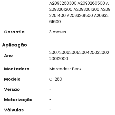
A2093260300 A2093260500 A
2093261200 A2093261300 A209
3261400 A2093261500 A20932
61600
Garantia
3 meses
Aplicação
2007
2006
2005
2004
2003
2002
Ano
2001
2000
Montadora
Mercedes-Benz
Modelo
C-280
Versão
-
Motorização
-
Válvulas
-