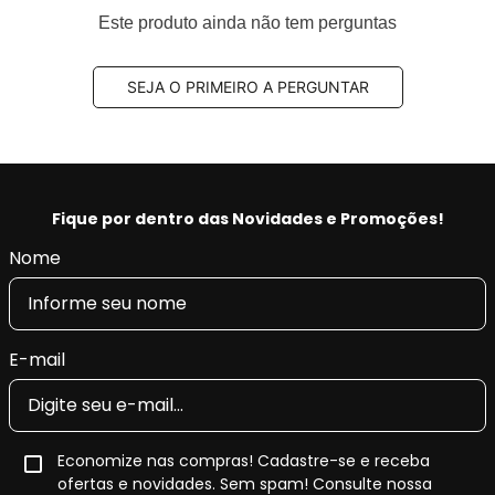
Observações técnicas:
- Série: W203
Este produto ainda não tem perguntas
Posição de montagem:
Suspensão traseira
Lado:
Direito e Esquerdo
Tipo de peça:
Amortecedor traseiro
SEJA O PRIMEIRO A PERGUNTAR
Modelo da peça:
B4
Quantidade de aplicação no veículo:
01 par
por veículo
Código Original (OEM):
2033263300,
A2033263300, 2033200031, 2033200131,
Fique por dentro das Novidades e Promoções!
2033200231, 2033200731, 2033260500,
Nome
2033260600, 2033260700, 2033261000,
2033261100, 2033261500, 2033261700,
2033261800, 2033262300, 2033262900,
2033263000, 2033263600, 2033263800,
E-mail
2033264100, 2093260200, 2093260300,
2093260500, 2093261200, 2093261300,
2093261400, 2093261500, 2093261600,
A2033200031, A2033200131, A2033200231,
Economize nas compras! Cadastre-se e receba
A2033200731, A2033260500, A2033260600,
ofertas e novidades. Sem spam! Consulte nossa