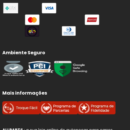
em
tecnologia de suspensão
, com forte presença
como fornecedora
OEM (equipamento original)
para
diversas montadoras. Seus amortecedores são
desenvolvidos com
engenharia de alta precisão
,
focados em
estabilidade, controle, segurança e
desempenho
em diferentes condições de uso.
A marca se destaca pelo uso da tecnologia
monotubo
Ambiente Seguro
pressurizado a gás
, que proporciona
resposta mais
rápida, maior eficiência térmica e controle superior
da suspensão
. Seja para reposição original ou upgrade de
performance, a BILSTEIN oferece soluções que elevam o
nível de dirigibilidade do veículo.
Mais informações
Linhas de amortecedores BILSTEIN
disponíveis
BILSTEIN B4:
linha de reposição com padrão
equivalente ao original (OEM)
, ideal para
ALLPARTS
: a sua loja online de autopeças para carros