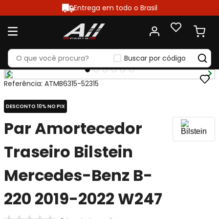
Entrega em todo o Brasil
Buscar por código
Referência
:
ATMB6315-52315
DESCONTO 10% NO PIX
Par Amortecedor
Traseiro Bilstein
Mercedes-Benz B-
220 2019-2022 W247