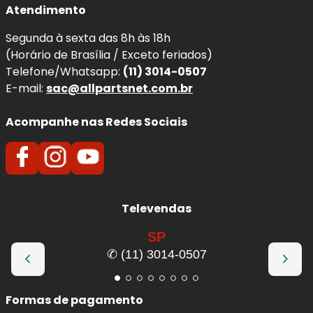
Atendimento
Benefícios imediatos da troca:
Segunda à sexta das 8h às 18h
(Horário de Brasília / Exceto feriados)
Mais estabilidade
na traseira, especialmente
Telefone/Whatsapp:
(11) 3014-0507
com carga ou passageiros.
E-mail:
sac@allpartsnet.com.br
Condução mais confortável
em qualquer
tipo de terreno.
Acompanhe nas Redes Sociais
Redução de oscilações e balanço
da
carroceria.
Melhor desempenho em curvas e frenagens
.
Maior segurança
em pisos irregulares.
Preservação de pneus e componentes da
Televendas
suspensão
.
SP
Qualidade e Procedência:
✆ (11) 3014-0507
Amortecedores
BILSTEIN
Formas de pagamento
A
BILSTEIN
é uma marca alemã globalmente reconhecida