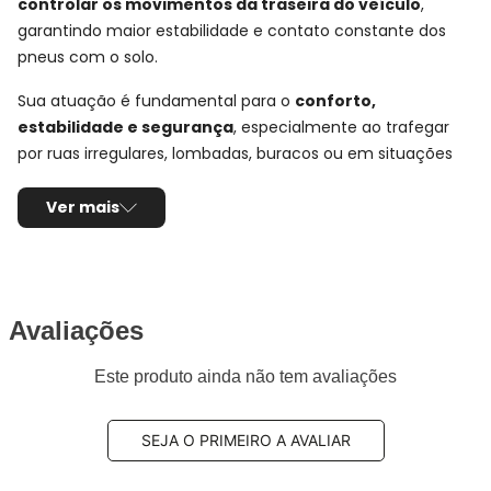
controlar os movimentos da traseira do veículo
,
garantindo maior estabilidade e contato constante dos
pneus com o solo.
Sua atuação é fundamental para o
conforto,
estabilidade e segurança
, especialmente ao trafegar
por ruas irregulares, lombadas, buracos ou em situações
de carga, onde a traseira do veículo é mais exigida.
Ver mais
No eixo traseiro, o amortecedor exerce papel importante
no equilíbrio do carro, ajudando a reduzir oscilações
excessivas da carroceria e proporcionando uma condução
mais estável, suave e segura tanto na cidade quanto na
Avaliações
estrada.
Este produto ainda não tem avaliações
Ficha Técnica e Especificações:
Par Amortecedor Traseiro
Bilstein
SEJA O PRIMEIRO A AVALIAR