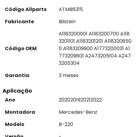
Código Allparts
ATMB6315
Fabricante
Bilstein
A1183200001 A1183200700 A118
3201101 A1183201201 A118320850
Código OEM
0 A1183209900 A1773200031 A1
773209801 A2473205104 A247
3205304
Garantia
3 meses
Aplicação
Ano
2020
2019
2021
2022
Montadora
Mercedes-Benz
Modelo
B-220
Versão
-