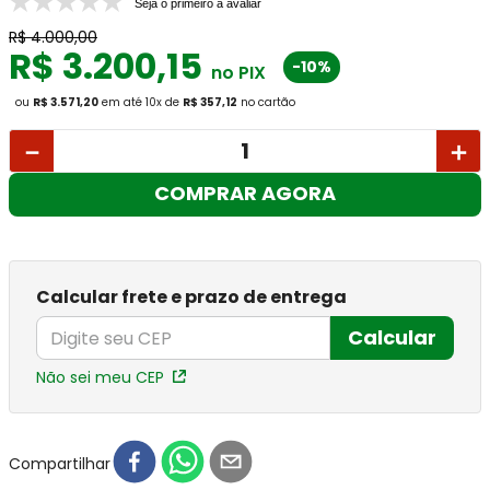
Seja o primeiro a avaliar
R$
4
.
000
,
00
R$
3
.
200
,
15
-10%
no PIX
ou
R$ 3.571,20
em até
10
x
de
R$ 357,12
no cartão
－
＋
COMPRAR AGORA
Calcular frete e prazo de entrega
Calcular
Não sei meu CEP
Compartilhar