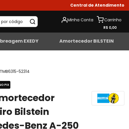
Central de Atendimento
Minha Conta
 por código
R$ 0,00
breagem EXEDY
Amortecedor BILSTEIN
TMB6315-52314
NO PIX
Amortecedor
iro Bilstein
edes-Benz A-250