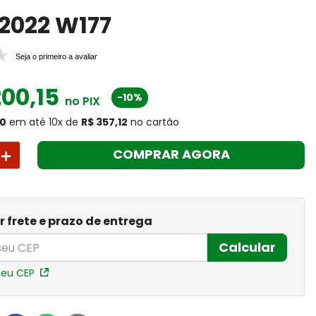
2022 W177
Seja o primeiro a avaliar
200
,
15
-10%
no PIX
20
em até
10
x
de
R$ 357,12
no cartão
＋
COMPRAR AGORA
r frete e prazo de entrega
Calcular
meu CEP