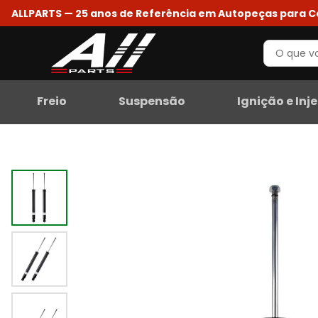
ALLPARTS — 25 anos de Referência em Autopeças para 
Freio
Suspensão
Ignição e Inj