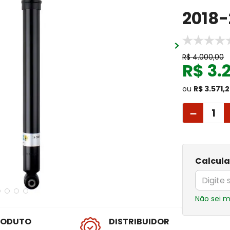
2018-
R$
4
.
000
,
00
R$
3
.
ou
R$ 3.571,
－
Calcula
Não sei 
RODUTO
DISTRIBUIDOR