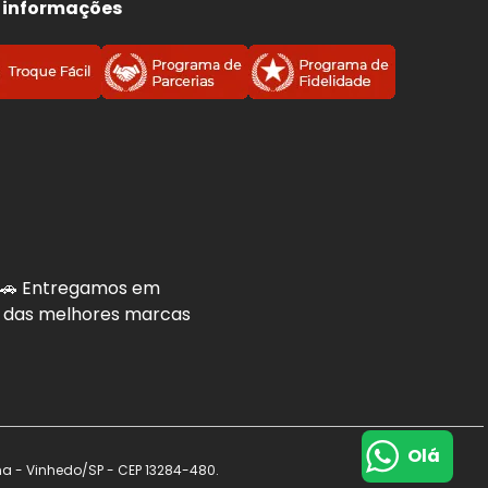
 informações
. 🚗 Entregamos em
is das melhores marcas
Olá
na - Vinhedo/SP - CEP 13284-480.