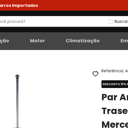
Carros Importados
Buscar
eção
Motor
Climatização
Em
Referência
:
A
DESCONTO 10% 
Par 
Trase
Merc