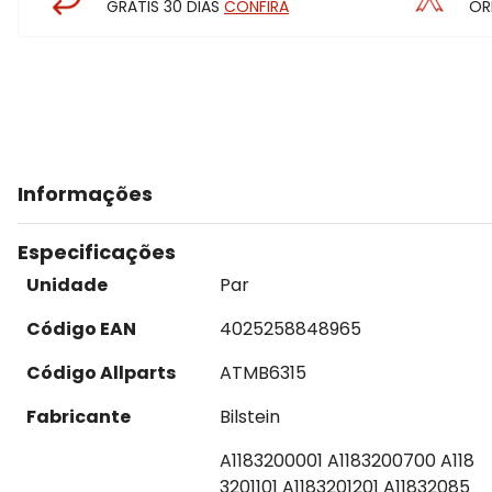
GRÁTIS 30 DIAS
CONFIRA
OR
Informações
Especificações
Unidade
Par
Código EAN
4025258848965
Código Allparts
ATMB6315
Fabricante
Bilstein
A1183200001 A1183200700 A118
3201101 A1183201201 A11832085