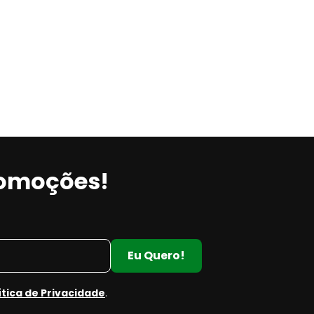
romoções!
m
Eu Quero!
ítica de Privacidade
.