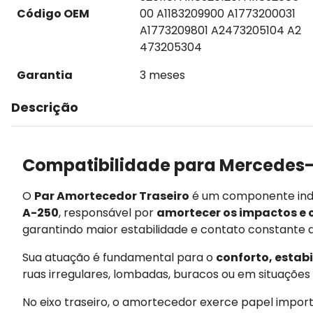
Código OEM
00 A1183209900 A1773200031
A1773209801 A2473205104 A2
473205304
Garantia
3 meses
Descrição
Compatibilidade para Mercedes-
O
Par Amortecedor Traseiro
é um componente indi
A-250
, responsável por
amortecer os impactos e c
garantindo maior estabilidade e contato constante 
Sua atuação é fundamental para o
conforto, estab
ruas irregulares, lombadas, buracos ou em situações d
No eixo traseiro, o amortecedor exerce papel importa