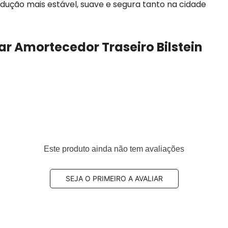
ução mais estável, suave e segura tanto na cidade
ar Amortecedor Traseiro Bilstein
Este produto ainda não tem avaliações
por veículo
00, A1183201101, A1183201201, A1183208500, A1183209900,
SEJA O PRIMEIRO A AVALIAR
3205304