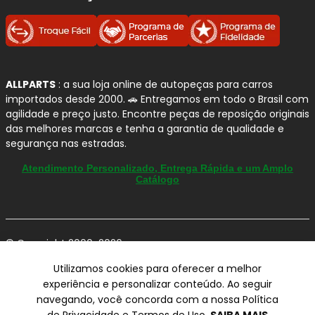
Linhas de amortecedores BILSTEIN
disponíveis
BILSTEIN B4:
linha de reposição com padrão
ALLPARTS
: a sua loja online de autopeças para carros
importados desde 2000. 🚗 Entregamos em todo o Brasil com
equivalente ao original (OEM)
, ideal para
agilidade e preço justo. Encontre peças de reposição originais
quem busca
conforto, estabilidade e
das melhores marcas e tenha a garantia de qualidade e
manutenção das características originais
segurança nas estradas.
do veículo
.
BILSTEIN B6:
amortecedores de
alta
Atendimento Personalizado, Entrega Rápida e um Amplo
Catálogo
performance
, com maior capacidade de
controle, indicados para quem deseja
melhor
dirigibilidade, resposta mais firme e maior
segurança
, inclusive em uso mais severo.
© Copyright 2000-2026
BILSTEIN B8:
desenvolvidos para veículos com
ALLPARTS Com. de Peças Automotivas Ltda.
Utilizamos cookies para oferecer a melhor
molas esportivas (rebaixados)
, oferecendo
CNPJ 03.724.695/0001-42 - Av. Avelino Capellato, 450 - Santa
experiência e personalizar conteúdo. Ao seguir
controle máximo, estabilidade em curvas e
Claudina - Vinhedo/SP - CEP 13284-480.
navegando, você concorda com a nossa Política
comportamento esportivo
.
Preços, condições de pagamento e frete exclusivos para compras via