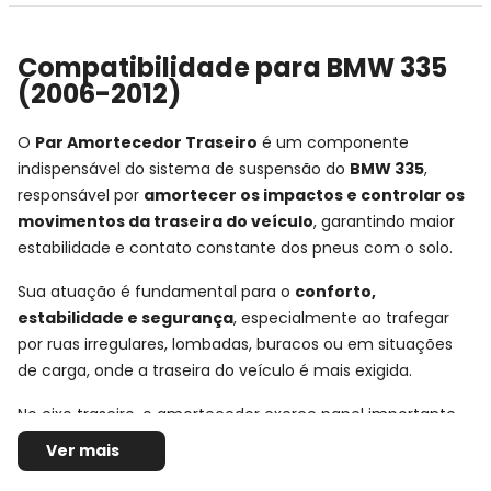
Compatibilidade para BMW 335
(2006-2012)
O
Par Amortecedor Traseiro
é um componente
indispensável do sistema de suspensão do
BMW 335
,
responsável por
amortecer os impactos e controlar os
movimentos da traseira do veículo
, garantindo maior
estabilidade e contato constante dos pneus com o solo.
Sua atuação é fundamental para o
conforto,
estabilidade e segurança
, especialmente ao trafegar
por ruas irregulares, lombadas, buracos ou em situações
de carga, onde a traseira do veículo é mais exigida.
No eixo traseiro, o amortecedor exerce papel importante
no equilíbrio do carro, ajudando a reduzir oscilações
Ver mais
excessivas da carroceria e proporcionando uma condução