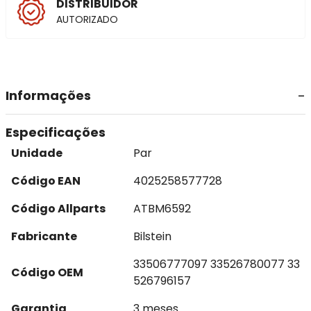
DISTRIBUIDOR
AUTORIZADO
Informações
Especificações
Unidade
Par
Código EAN
4025258577728
Código Allparts
ATBM6592
Fabricante
Bilstein
33506777097 33526780077 33
Código OEM
526796157
Garantia
3 meses