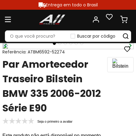
Entrega em todo o Brasil
Buscar por código
Referência
:
ATBM6592-52274
Par Amortecedor
Traseiro Bilstein
BMW 335 2006-2012
Série E90
Seja o primeiro a avaliar
Este produto não está disponível no momento