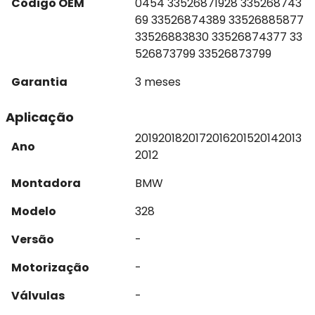
Código OEM
0454 33526871928 335268743
69 33526874389 33526885877
33526883830 33526874377 33
526873799 33526873799
Garantia
3 meses
Aplicação
2019
2018
2017
2016
2015
2014
2013
Ano
2012
Montadora
BMW
Modelo
328
Versão
-
Motorização
-
Válvulas
-