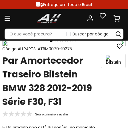
Entrega em todo o Brasil
Buscar por código
Código ALLPARTS
:
ATBM0079-19275
Par Amortecedor
Traseiro Bilstein
BMW 328 2012-2019
Série F30, F31
Seja o primeiro a avaliar
Este produto não está disponível no momento