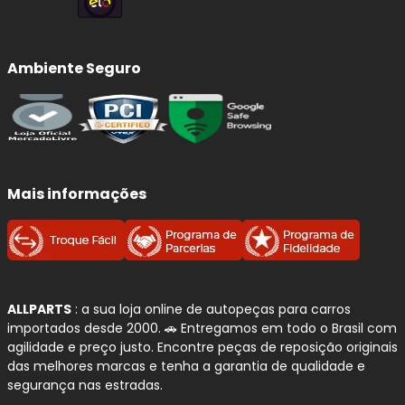
diversas montadoras. Seus amortecedores são
desenvolvidos com
engenharia de alta precisão
,
focados em
estabilidade, controle, segurança e
desempenho
em diferentes condições de uso.
Ambiente Seguro
A marca se destaca pelo uso da tecnologia
monotubo
pressurizado a gás
, que proporciona
resposta mais
rápida, maior eficiência térmica e controle superior
da suspensão
. Seja para reposição original ou upgrade de
performance, a BILSTEIN oferece soluções que elevam o
Mais informações
nível de dirigibilidade do veículo.
Linhas de amortecedores BILSTEIN
disponíveis
ALLPARTS
: a sua loja online de autopeças para carros
BILSTEIN B4:
linha de reposição com padrão
importados desde 2000. 🚗 Entregamos em todo o Brasil com
equivalente ao original (OEM)
, ideal para
agilidade e preço justo. Encontre peças de reposição originais
das melhores marcas e tenha a garantia de qualidade e
quem busca
conforto, estabilidade e
segurança nas estradas.
manutenção das características originais