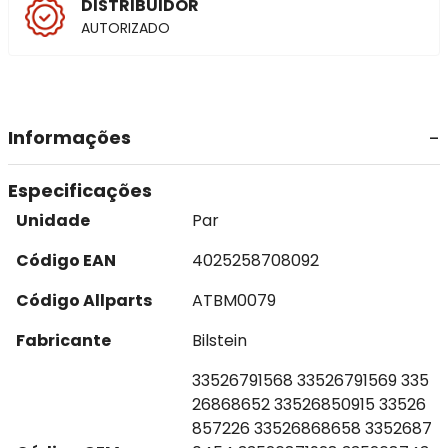
DISTRIBUIDOR
AUTORIZADO
Informações
Especificações
Unidade
Par
Código EAN
4025258708092
Código Allparts
ATBM0079
Fabricante
Bilstein
33526791568 33526791569 335
26868652 33526850915 33526
857226 33526868658 3352687