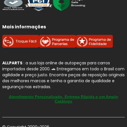
Linhas de amortecedores BILSTEIN
disponíveis
Mais informações
BILSTEIN B4:
linha de reposição com padrão
equivalente ao original (OEM)
, ideal para
quem busca
conforto, estabilidade e
manutenção das características originais
do veículo
.
ALLPARTS
: a sua loja online de autopeças para carros
BILSTEIN B6:
amortecedores de
alta
importados desde 2000. 🚗 Entregamos em todo o Brasil com
performance
, com maior capacidade de
agilidade e preço justo. Encontre peças de reposição originais
das melhores marcas e tenha a garantia de qualidade e
controle, indicados para quem deseja
melhor
segurança nas estradas.
dirigibilidade, resposta mais firme e maior
segurança
, inclusive em uso mais severo.
Atendimento Personalizado, Entrega Rápida e um Amplo
Catálogo
BILSTEIN B8:
desenvolvidos para veículos com
molas esportivas (rebaixados)
, oferecendo
controle máximo, estabilidade em curvas e
comportamento esportivo
.