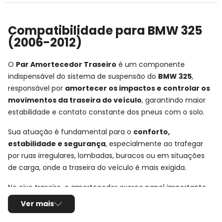
Compatibilidade para BMW 325
(2006-2012)
O
Par Amortecedor Traseiro
é um componente
indispensável do sistema de suspensão do
BMW 325
,
responsável por
amortecer os impactos e controlar os
movimentos da traseira do veículo
, garantindo maior
estabilidade e contato constante dos pneus com o solo.
Sua atuação é fundamental para o
conforto,
estabilidade e segurança
, especialmente ao trafegar
por ruas irregulares, lombadas, buracos ou em situações
de carga, onde a traseira do veículo é mais exigida.
No eixo traseiro, o amortecedor exerce papel importante
no equilíbrio do carro, ajudando a reduzir oscilações
Ver mais
excessivas da carroceria e proporcionando uma condução