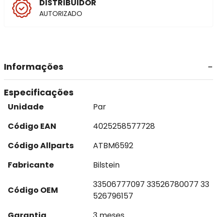
DISTRIBUIDOR
AUTORIZADO
Informações
Especificações
Unidade
Par
Código EAN
4025258577728
Código Allparts
ATBM6592
Fabricante
Bilstein
33506777097 33526780077 33
Código OEM
526796157
Garantia
3 meses