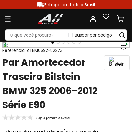
Entrega em todo o Brasil
Buscar por código
Referência
:
ATBM6592-52273
Par Amortecedor
Traseiro Bilstein
BMW 325 2006-2012
Série E90
Seja o primeiro a avaliar
Este produto não está disponível no momento