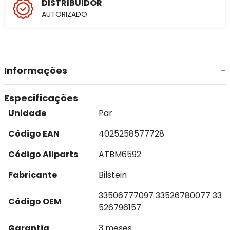
DISTRIBUIDOR
AUTORIZADO
Informações
Especificações
Unidade
Par
Código EAN
4025258577728
Código Allparts
ATBM6592
Fabricante
Bilstein
33506777097 33526780077 33
Código OEM
526796157
Garantia
3 meses