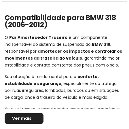
Compatibilidade para BMW 318
(2006-2012)
O
Par Amortecedor Traseiro
é um componente
indispensável do sistema de suspensão do
BMW 318
,
responsável por
amortecer os impactos e controlar os
movimentos da traseira do veículo
, garantindo maior
estabilidade e contato constante dos pneus com o solo.
Sua atuação é fundamental para o
conforto,
estabilidade e segurança
, especialmente ao trafegar
por ruas irregulares, lombadas, buracos ou em situações
de carga, onde a traseira do veículo é mais exigida.
No eixo traseiro, o amortecedor exerce papel importante
no equilíbrio do carro, ajudando a reduzir oscilações
Ver mais
excessivas da carroceria e proporcionando uma condução