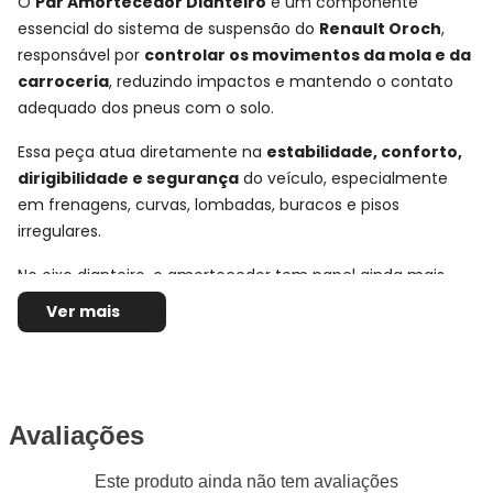
O
Par Amortecedor Dianteiro
é um componente
essencial do sistema de suspensão do
Renault Oroch
,
responsável por
controlar os movimentos da mola e da
carroceria
, reduzindo impactos e mantendo o contato
adequado dos pneus com o solo.
Essa peça atua diretamente na
estabilidade, conforto,
dirigibilidade e segurança
do veículo, especialmente
em frenagens, curvas, lombadas, buracos e pisos
irregulares.
No eixo dianteiro, o amortecedor tem papel ainda mais
importante no comportamento do carro, pois ajuda a
Ver mais
controlar a oscilação da frente do veículo e contribui para
uma condução mais firme, previsível e confortável no uso
urbano e rodoviário.
Avaliações
Ficha Técnica e Especificações:
Par Amortecedor Dianteiro
Este produto ainda não tem avaliações