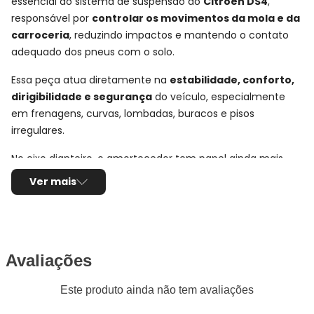
essencial do sistema de suspensão do
Citroen DS4
,
responsável por
controlar os movimentos da mola e da
carroceria
, reduzindo impactos e mantendo o contato
adequado dos pneus com o solo.
Essa peça atua diretamente na
estabilidade, conforto,
dirigibilidade e segurança
do veículo, especialmente
em frenagens, curvas, lombadas, buracos e pisos
irregulares.
No eixo dianteiro, o amortecedor tem papel ainda mais
importante no comportamento do carro, pois ajuda a
Ver mais
controlar a oscilação da frente do veículo e contribui para
uma condução mais firme, previsível e confortável no uso
urbano e rodoviário.
Avaliações
Ficha Técnica e Especificações:
Par Amortecedor Dianteiro
Este produto ainda não tem avaliações
Monroe