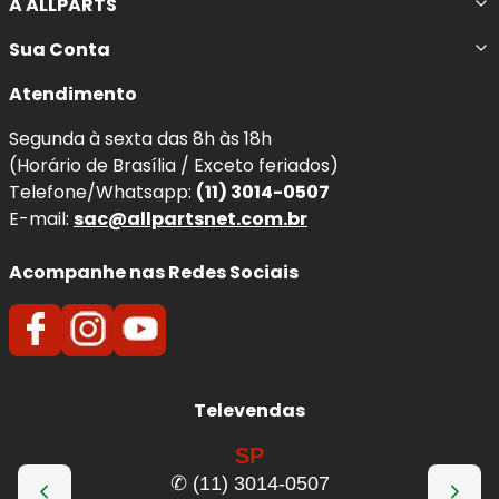
A ALLPARTS
irregular dos pneus, vazamento de óleo e
desconforto ao dirigir
.
Sua Conta
Atendimento
Benefícios imediatos da troca:
Segunda à sexta das 8h às 18h
Mais estabilidade
em curvas, frenagens e
(Horário de Brasília / Exceto feriados)
mudanças de direção.
Telefone/Whatsapp:
(11) 3014-0507
Maior conforto ao dirigir
, com melhor
E-mail:
sac@allpartsnet.com.br
absorção de impactos.
Redução de balanço e oscilações
da
Acompanhe nas Redes Sociais
dianteira do veículo.
Melhor contato dos pneus com o solo
,
favorecendo a dirigibilidade.
Mais segurança
em pisos irregulares e
situações de emergência.
Televendas
Menor desgaste de pneus e componentes
da suspensão
.
SP
✆ (11) 3014-0507