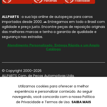
Marca global consolidada:
referência
mundial em suspensão com presença OEM.
ALLPARTS
: a sua loja online de autopeças para carros
Foco em conforto e dirigibilidade:
calibração
importados desde 2000. 🚗 Entregamos em todo o Brasil com
voltada para uso real no dia a dia.
agilidade e preço justo. Encontre peças de reposição originais
das melhores marcas e tenha a garantia de qualidade e
Tecnologia a gás:
melhor controle da
segurança nas estradas.
suspensão e resposta mais estável.
Alta durabilidade:
componentes projetados
Atendimento Personalizado, Entrega Rápida e um Amplo
Catálogo
para suportar diferentes condições de uso.
Ampla cobertura de aplicações:
atende
veículos leves e utilitários com diversas linhas.
© Copyright 2000-2026
Recomendações de Instalação (boas
ALLPARTS Com. de Peças Automotivas Ltda.
práticas)
CNPJ 03.724.695/0001-42 - Av. Avelino Capellato, 450 - Santa
Claudina - Vinhedo/SP - CEP 13284-480.
Utilizamos cookies para oferecer a melhor
experiência e personalizar conteúdo. Ao seguir
Para garantir o melhor desempenho dos
amortecedores
Preços, condições de pagamento e frete exclusivos para compras via
navegando, você concorda com a nossa Política
MONROE
no
Citroen DS4
, é fundamental seguir boas
internet utilizando CPF, podendo variar na Loja Física e Televendas.
Preços e descontos podem variar no checkout.
de Privacidade e Termos de Uso.
SAIBA MAIS
práticas de instalação e manutenção.
Certifique-se de revisar o seu carrinho para obter o preço final antes