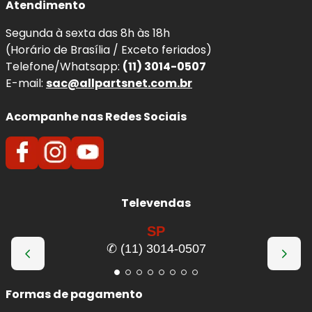
Atendimento
mudanças de direção.
Maior conforto ao dirigir
, com melhor
Segunda à sexta das 8h às 18h
absorção de impactos.
(Horário de Brasília / Exceto feriados)
Redução de balanço e oscilações
da
Telefone/Whatsapp:
(11) 3014-0507
dianteira do veículo.
E-mail:
sac@allpartsnet.com.br
Melhor contato dos pneus com o solo
,
favorecendo a dirigibilidade.
Acompanhe nas Redes Sociais
Mais segurança
em pisos irregulares e
situações de emergência.
Menor desgaste de pneus e componentes
da suspensão
.
Televendas
Qualidade e Procedência:
Amortecedores e Kits de
SP
Suspensão
KYB (Kayaba)
✆ (11) 3014-0507
A
KYB (Kayaba)
é uma das maiores fabricantes mundiais
Formas de pagamento
de
amortecedores e componentes de suspensão
,