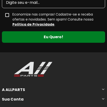
Amortecedor Dianteiro?
O
amortecedor dianteiro
sofre desgaste natural com o
Economize nas compras! Cadastre-se e receba
uso, principalmente em veículos que circulam com
ofertas e novidades. Sem spam! Consulte nossa
frequência por vias esburacadas, ruas irregulares, trechos
Política de Privacidade
.
de terra ou sob carga constante. Com o tempo, sua
capacidade de absorver impactos e controlar a suspensão
Eu Quero!
diminui, afetando diretamente o desempenho do veículo.
Os sinais mais comuns de desgaste incluem
batidas
secas na suspensão, excesso de balanço da
carroceria, perda de estabilidade em curvas,
aumento da distância de frenagem, desgaste
irregular dos pneus, vazamento de óleo e
desconforto ao dirigir
.
A ALLPARTS
Benefícios imediatos da troca:
Sua Conta
Mais estabilidade
em curvas, frenagens e