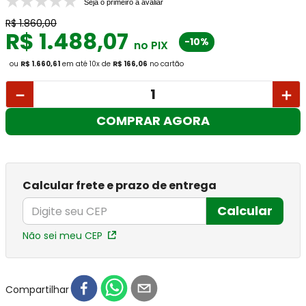
Seja o primeiro a avaliar
R$
1
.
860
,
00
R$
1
.
488
,
07
-10%
no PIX
ou
R$ 1.660,61
em até
10
x
de
R$ 166,06
no cartão
－
＋
COMPRAR AGORA
Calcular frete e prazo de entrega
Calcular
Não sei meu CEP
Compartilhar