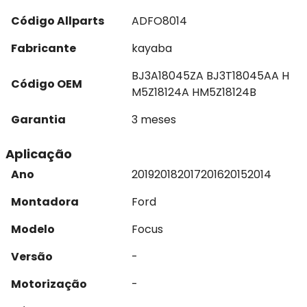
Código Allparts
ADFO8014
Fabricante
kayaba
BJ3A18045ZA BJ3T18045AA H
Código OEM
M5Z18124A HM5Z18124B
Garantia
3 meses
Aplicação
Ano
2019
2018
2017
2016
2015
2014
Montadora
Ford
Modelo
Focus
Versão
-
Motorização
-