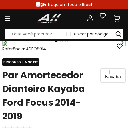
Entrega em todo o Brasil
Buscar por código
Referência
:
ADFO8014
DESCONTO 10% NO PIX
Par Amortecedor
Dianteiro Kayaba
Ford Focus 2014-
2019