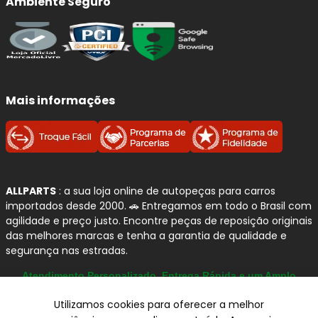
Ambiente Seguro
Qualidade e Procedência:
Amortecedores e Kits de
Suspensão
KYB (Kayaba)
A
KYB (Kayaba)
é uma das maiores fabricantes mundiais
Mais informações
de
amortecedores e componentes de suspensão
,
com origem no Japão e forte atuação como fornecedora
OEM (equipamento original)
para diversas montadoras.
Seus produtos são desenvolvidos com
tecnologia
avançada e rigoroso controle de qualidade
,
garantindo
segurança, estabilidade e conforto
tanto
ALLPARTS
: a sua loja online de autopeças para carros
na reposição quanto em aplicações originais.
importados desde 2000. 🚗 Entregamos em todo o Brasil com
agilidade e preço justo. Encontre peças de reposição originais
Reconhecida pela confiabilidade e durabilidade, a KYB
das melhores marcas e tenha a garantia de qualidade e
oferece soluções que mantêm as características originais
segurança nas estradas.
do veículo, proporcionando
dirigibilidade precisa
,
Atendimento Personalizado, Entrega Rápida e um Amplo
melhor controle em curvas
e
absorção eficiente de
Catálogo
impactos
, mesmo em condições severas de uso.
Utilizamos cookies para oferecer a melhor