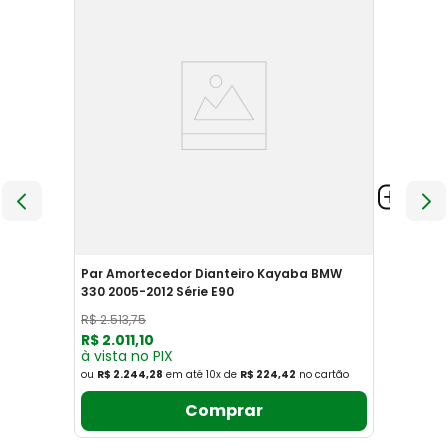
Par Amortecedor Dianteiro Kayaba BMW
330 2005-2012 Série E90
R$
2
.
513
,
75
R$
2
.
011
,
10
à vista no PIX
ou
R$ 2.244,28
em até
10
x
de
R$ 224,42
no cartão
Comprar