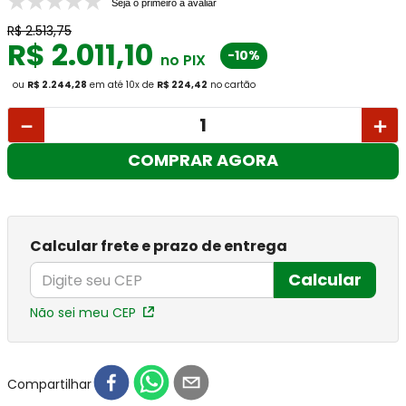
Seja o primeiro a avaliar
R$
2
.
513
,
75
R$
2
.
011
,
10
-10%
no PIX
ou
R$ 2.244,28
em até
10
x
de
R$ 224,42
no cartão
－
＋
COMPRAR AGORA
Calcular frete e prazo de entrega
Calcular
Não sei meu CEP
Compartilhar