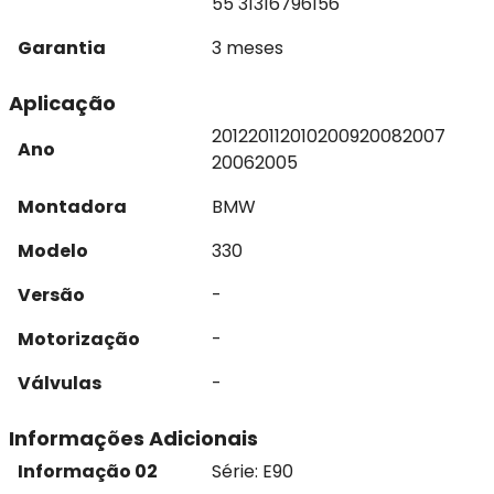
55 31316796156
Garantia
3 meses
Aplicação
2012
2011
2010
2009
2008
2007
Ano
2006
2005
Montadora
BMW
Modelo
330
Versão
-
Motorização
-
Válvulas
-
Informações Adicionais
Informação 02
Série: E90