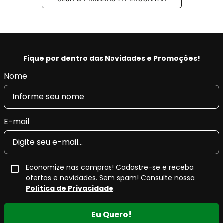
Código Original (OEM):
31306771178,
31316786006, 31316772922, 31316767322,
31316786010, 31316785594, 31316780076,
31316782330, 31316786014, 31316767324,
31316772918, 31316786002, 31316768220,
Fique por dentro das Novidades e Promoções!
31316768212, 31316771178, 31316786006,
Nome
31316771724, 31306771177, 31316771723,
31316786005, 31316786009, 31316780075,
31316772917, 31316768211, 31316771723,
31316772921, 31316785589, 31316785593,
E-mail
31316786005, 31316786013, 31316771177,
31316782329, 31316786001, 31306771177,
31316767321, 31316767323, 31316768219,
31316796159, 31316796155, 31316796156
Economize nas compras! Cadastre-se e receba
Código EAN/GTIN:
4909500907122
ofertas e novidades. Sem spam! Consulte nossa
Conteúdo da embalagem:
01 par
Política de Privacidade
.
Nota de Compatibilidade:
Este amortecedor segue as
Eu Quero!
especificações originais para os anos
2005, 2006, 2007,