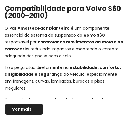
Compatibilidade para Volvo S60
(2000-2010)
O
Par Amortecedor Dianteiro
é um componente
essencial do sistema de suspensão do
Volvo S60
,
responsável por
controlar os movimentos da mola e da
carroceria
, reduzindo impactos e mantendo o contato
adequado dos pneus com o solo.
Essa peça atua diretamente na
estabilidade, conforto,
dirigibilidade e segurança
do veículo, especialmente
em frenagens, curvas, lombadas, buracos e pisos
irregulares.
No eixo dianteiro, o amortecedor tem papel ainda mais
importante no comportamento do carro, pois ajuda a
Ver mais
controlar a oscilação da frente do veículo e contribui para
uma condução mais firme, previsível e confortável no uso
urbano e rodoviário.