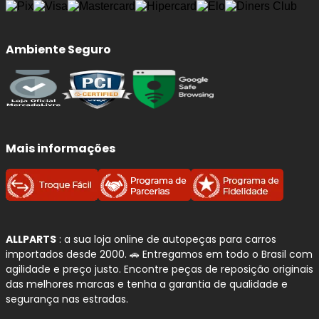
carroceria, perda de estabilidade em curvas,
aumento da distância de frenagem, desgaste
irregular dos pneus, vazamento de óleo e
Ambiente Seguro
desconforto ao dirigir
.
Benefícios imediatos da troca:
Mais estabilidade
em curvas, frenagens e
Mais informações
mudanças de direção.
Maior conforto ao dirigir
, com melhor
absorção de impactos.
Redução de balanço e oscilações
da
dianteira do veículo.
Melhor contato dos pneus com o solo
,
ALLPARTS
: a sua loja online de autopeças para carros
favorecendo a dirigibilidade.
importados desde 2000. 🚗 Entregamos em todo o Brasil com
Mais segurança
em pisos irregulares e
agilidade e preço justo. Encontre peças de reposição originais
das melhores marcas e tenha a garantia de qualidade e
situações de emergência.
segurança nas estradas.
Menor desgaste de pneus e componentes