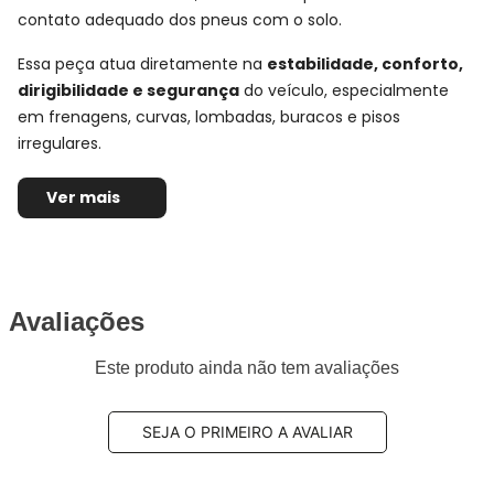
contato adequado dos pneus com o solo.
Essa peça atua diretamente na
estabilidade, conforto,
dirigibilidade e segurança
do veículo, especialmente
em frenagens, curvas, lombadas, buracos e pisos
irregulares.
No eixo dianteiro, o amortecedor tem papel ainda mais
Ver mais
importante no comportamento do carro, pois ajuda a
controlar a oscilação da frente do veículo e contribui para
uma condução mais firme, previsível e confortável no uso
urbano e rodoviário.
Avaliações
Ficha Técnica e Especificações:
Este produto ainda não tem avaliações
Par Amortecedor Dianteiro
Bilstein
SEJA O PRIMEIRO A AVALIAR
Montadora:
Volkswagen
Modelo:
New Beetle