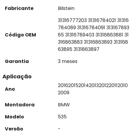
Fabricante
Bilstein
31316777203 31316784021 31316
784089 31316784091 313167893
Código OEM
65 31316789403 31316863881 31
316863883 31316863893 313168
63895 3131863897
Garantia
3 meses
Aplicação
2016
2015
2014
2013
2012
2011
2010
Ano
2009
Montadora
BMW
Modelo
535
Versão
-