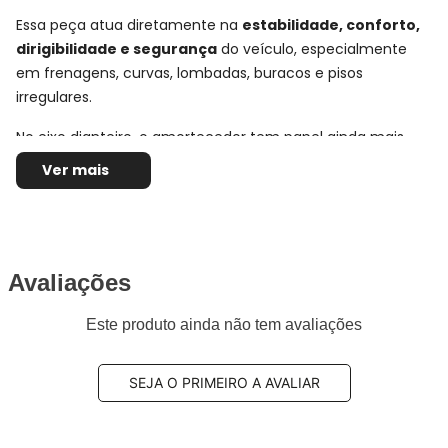
Essa peça atua diretamente na
estabilidade, conforto,
dirigibilidade e segurança
do veículo, especialmente
em frenagens, curvas, lombadas, buracos e pisos
irregulares.
No eixo dianteiro, o amortecedor tem papel ainda mais
importante no comportamento do carro, pois ajuda a
Ver mais
controlar a oscilação da frente do veículo e contribui para
uma condução mais firme, previsível e confortável no uso
urbano e rodoviário.
Avaliações
Ficha Técnica e Especificações:
Par Amortecedor Dianteiro
Este produto ainda não tem avaliações
Bilstein
Montadora:
BMW
SEJA O PRIMEIRO A AVALIAR
Modelo:
535
Anos:
2009, 2010, 2011, 2012, 2013, 2014, 2015 e