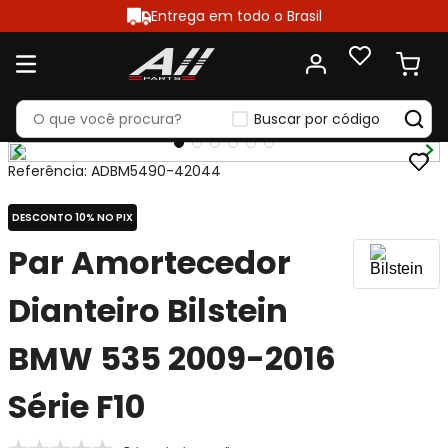
Entrega em todo o Brasil
Buscar por código
Referência
:
ADBM5490-42044
DESCONTO 10% NO PIX
Par Amortecedor
Dianteiro Bilstein
BMW 535 2009-2016
Série F10