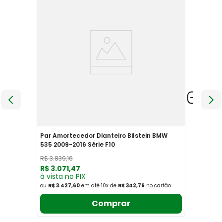
Par Amortecedor Dianteiro Bilstein BMW
535 2009-2016 Série F10
R$
3
.
839
,
16
R$
3
.
071
,
47
à vista no PIX
ou
R$ 3.427,60
em até
10
x
de
R$ 342,76
no cartão
Comprar