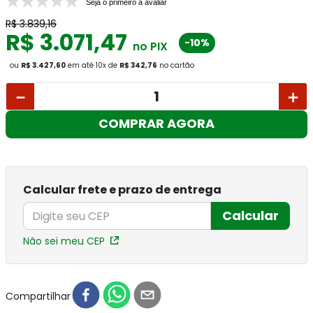
Seja o primeiro a avaliar
R$
3
.
839
,
16
R$
3
.
071
,
47
-10%
no PIX
ou
R$ 3.427,60
em até
10
x
de
R$ 342,76
no cartão
－
＋
COMPRAR AGORA
Calcular frete e prazo de entrega
Calcular
Não sei meu CEP
Compartilhar