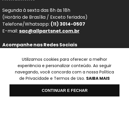
desconforto ao dirigir
.
Segunda à sexta das 8h às 18h
(Horário de Brasília / Exceto feriados)
Benefícios imediatos da troca:
Telefone/Whatsapp:
(11) 3014-0507
E-mail:
sac@allpartsnet.com.br
Mais estabilidade
em curvas, frenagens e
mudanças de direção.
Acompanhe nas Redes Sociais
Maior conforto ao dirigir
, com melhor
absorção de impactos.
Utilizamos cookies para oferecer a melhor
Redução de balanço e oscilações
da
experiência e personalizar conteúdo. Ao seguir
dianteira do veículo.
navegando, você concorda com a nossa Política
Melhor contato dos pneus com o solo
,
de Privacidade e Termos de Uso.
SAIBA MAIS
Televendas
favorecendo a dirigibilidade.
Mais segurança
em pisos irregulares e
Olá
CONTINUAR E FECHAR
SP
situações de emergência.
✆ (11) 3014-0507
Menor desgaste de pneus e componentes
da suspensão
.
Formas de pagamento
Qualidade e Procedência: