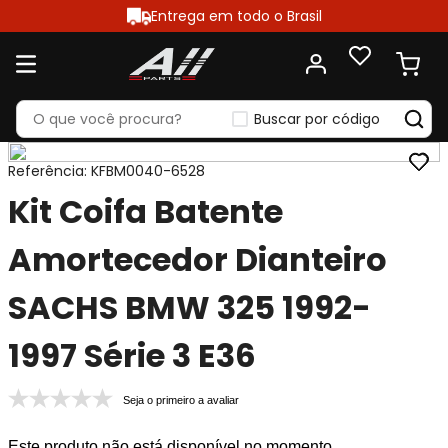
Entrega em todo o Brasil
Buscar por código
Referência
:
KFBM0040-6528
Kit Coifa Batente
Amortecedor Dianteiro
SACHS BMW 325 1992-
1997 Série 3 E36
Seja o primeiro a avaliar
Este produto não está disponível no momento