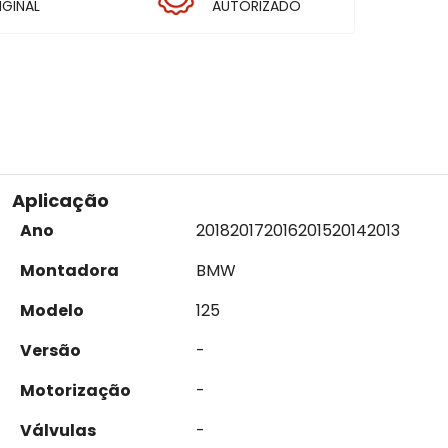
IGINAL
AUTORIZADO
Aplicação
Ano
2018
2017
2016
2015
2014
2013
Montadora
BMW
Modelo
125
Versão
-
Motorização
-
Válvulas
-