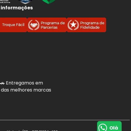
 informações
. 🚗 Entregamos em
is das melhores marcas
Olá