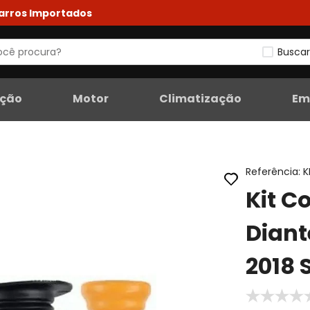
Carros Importados
Buscar
eção
Motor
Climatização
Em
Referência
:
K
Kit C
Diant
2018 S