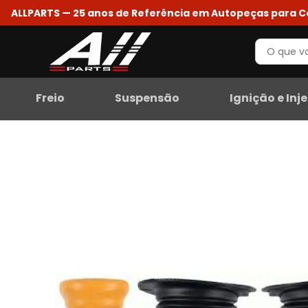
ALLPARTS — 25 anos de Referência em Autopeças para 
Freio
Suspensão
Ignição e Inj