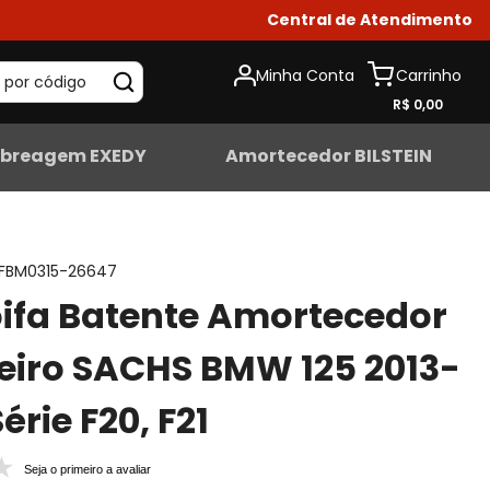
Central de Atendimento
Minha Conta
 por código
R$ 0,00
breagem EXEDY
Amortecedor BILSTEIN
FBM0315-26647
oifa Batente Amortecedor
eiro SACHS BMW 125 2013-
érie F20, F21
Seja o primeiro a avaliar