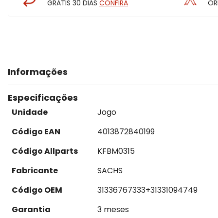
GRÁTIS 30 DIAS
CONFIRA
OR
Informações
Especificações
Unidade
Jogo
Código EAN
4013872840199
Código Allparts
KFBM0315
Fabricante
SACHS
Código OEM
31336767333+31331094749
Garantia
3 meses