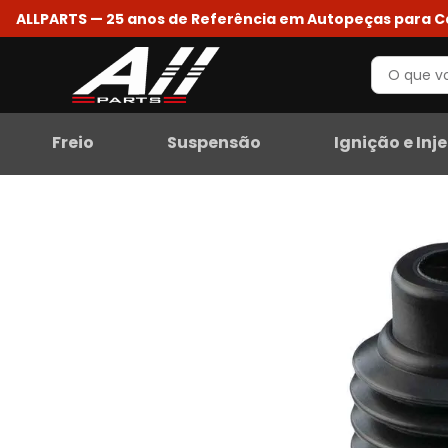
ALLPARTS — 25 anos de Referência em Autopeças para 
Freio
Suspensão
Ignição e Inj