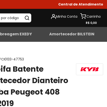
Central de Atendimento
Minha Conta
 por código
R$ 0,00
breagem EXEDY
Amortecedor BILSTEIN
FCI0133-47753
oifa Batente
ecedor Dianteiro
ba Peugeot 408
2019