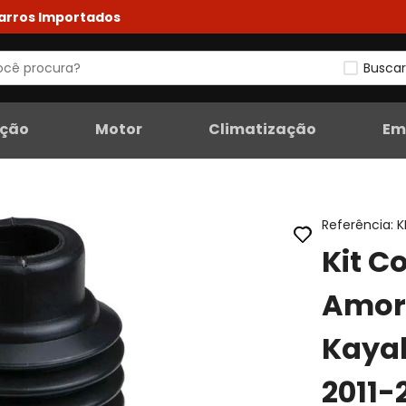
Carros Importados
Buscar
eção
Motor
Climatização
Em
Referência
:
K
Kit C
Amort
Kaya
2011-