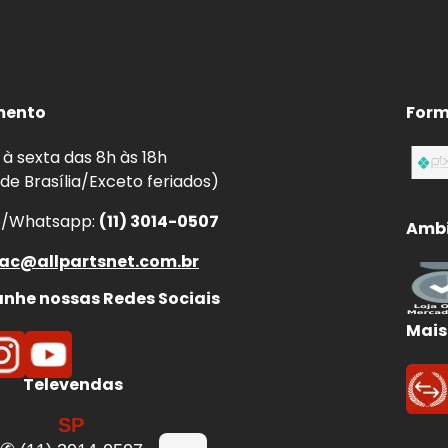
mento
Form
à sexta das 8h às 18h
 de Brasília/Exceto feriados)
e/Whatsapp:
(11) 3014-0507
Ambi
ac@allpartsnet.com.br
he nossas Redes Sociais
Mais
Televendas
SP