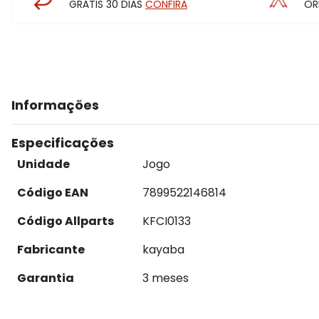
GRÁTIS 30 DIAS
CONFIRA
OR
Informações
Especificações
Unidade
Jogo
Código EAN
7899522146814
Código Allparts
KFCI0133
Fabricante
kayaba
Garantia
3 meses