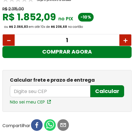
R$
2
.
315
,
00
R$
1
.
852
,
09
-10%
no PIX
ou
R$ 2.066,83
em até
10
x
de
R$ 206,68
no cartão
－
＋
COMPRAR AGORA
Calcular frete e prazo de entrega
Calcular
Não sei meu CEP
Compartilhar