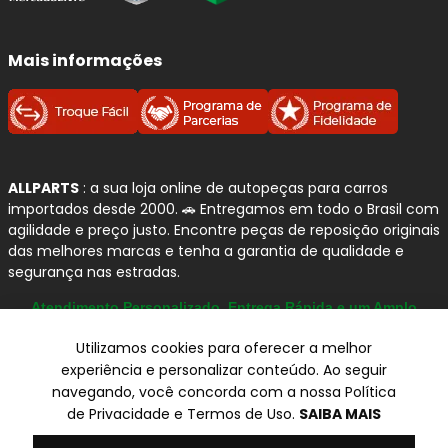
Por que confiamos na APLUS
AUTOMOTIVE?
Mais informações
Especialização em suspensão e direção:
linha desenvolvida para atender com precisão
os principais sistemas responsáveis por
estabilidade, dirigibilidade e segurança
.
ALLPARTS
: a sua loja online de autopeças para carros
Engenharia de aplicação:
peças produzidas
importados desde 2000. 🚗 Entregamos em todo o Brasil com
com foco em
medidas corretas, encaixe
agilidade e preço justo. Encontre peças de reposição originais
preciso e desempenho consistente
.
das melhores marcas e tenha a garantia de qualidade e
Ampla cobertura de frota:
portfólio com
segurança nas estradas.
aplicações para montadoras e modelos do
Atendimento Personalizado, Entrega Rápida e um Amplo
mercado automotivo.
Catálogo
Padrão original:
componentes projetados
Utilizamos cookies para oferecer a melhor
para suportar o uso severo da rotina urbana e
experiência e personalizar conteúdo. Ao seguir
rodoviária, com foco em
resistência e vida
navegando, você concorda com a nossa Política
útil
.
© Copyright 2000-2026
de Privacidade e Termos de Uso.
SAIBA MAIS
Certificações:
produtos contam com
ALLPARTS Com. de Peças Automotivas Ltda.