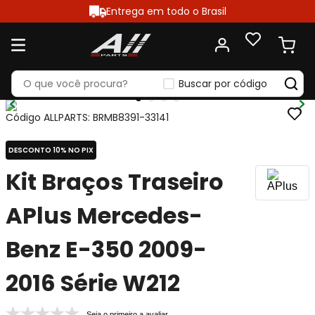
Entrega em todo o Brasil
Buscar por código
Código ALLPARTS
:
BRMB8391-33141
DESCONTO 10% NO PIX
Kit Braços Traseiro
APlus Mercedes-
Benz E-350 2009-
2016 Série W212
Seja o primeiro a avaliar