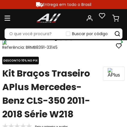
Entrega em todo o Brasil
Buscar por código
Referência
:
BRMB8391-33145
DESCONTO 10% NO PIX
Kit Braços Traseiro
APlus Mercedes-
Benz CLS-350 2011-
2018 Série W218
Seja o primeiro a avaliar