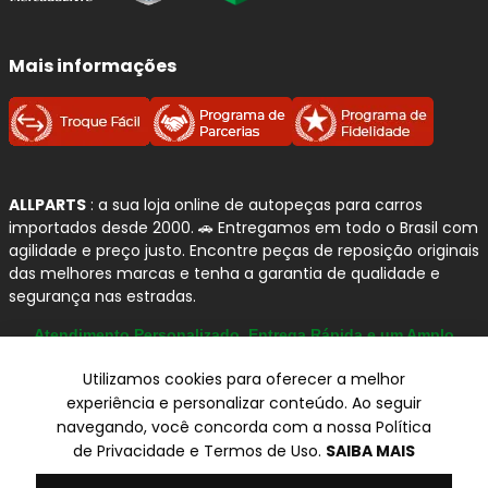
Por que confiamos na APLUS
AUTOMOTIVE?
Mais informações
Especialização em suspensão e direção:
linha desenvolvida para atender com precisão
os principais sistemas responsáveis por
estabilidade, dirigibilidade e segurança
.
ALLPARTS
: a sua loja online de autopeças para carros
Engenharia de aplicação:
peças produzidas
importados desde 2000. 🚗 Entregamos em todo o Brasil com
com foco em
medidas corretas, encaixe
agilidade e preço justo. Encontre peças de reposição originais
preciso e desempenho consistente
.
das melhores marcas e tenha a garantia de qualidade e
Ampla cobertura de frota:
portfólio com
segurança nas estradas.
aplicações para montadoras e modelos do
Atendimento Personalizado, Entrega Rápida e um Amplo
mercado automotivo.
Catálogo
Padrão original:
componentes projetados
Utilizamos cookies para oferecer a melhor
para suportar o uso severo da rotina urbana e
experiência e personalizar conteúdo. Ao seguir
rodoviária, com foco em
resistência e vida
navegando, você concorda com a nossa Política
útil
.
© Copyright 2000-2026
de Privacidade e Termos de Uso.
SAIBA MAIS
Certificações:
produtos contam com
ALLPARTS Com. de Peças Automotivas Ltda.