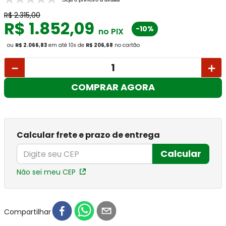
R$
2
.
315
,
00
R$
1
.
852
,
09
-10%
no PIX
ou
R$ 2.066,83
em até
10
x
de
R$ 206,68
no cartão
－
＋
COMPRAR AGORA
Calcular frete e prazo de entrega
Calcular
Não sei meu CEP
Compartilhar