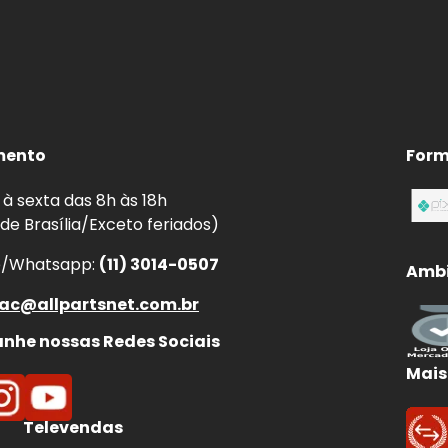
mento
Form
à sexta das 8h às 18h
 de Brasília/Exceto feriados)
e/Whatsapp:
(11) 3014-0507
Ambi
ac@allpartsnet.com.br
he nossas Redes Sociais
Mais
Televendas