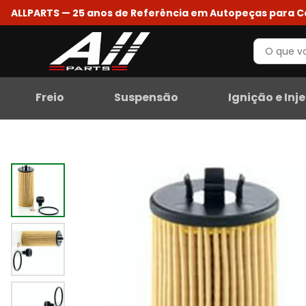
ALLPARTS — 25 anos de Referência em Autopeças para 
Freio
Suspensão
Ignição e Inj