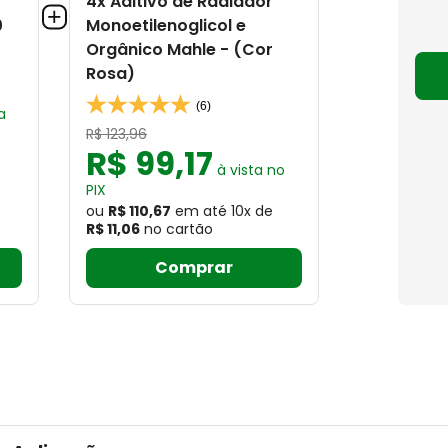
4x Aditivo de Radiador
0
Monoetilenoglicol e
Orgânico Mahle - (Cor
Rosa)
(6)
a
R$
123
,
96
R$
99
,
17
à vista no
PIX
ou
R$ 110,67
em até
10
x
de
R$ 11,06
no cartão
Comprar