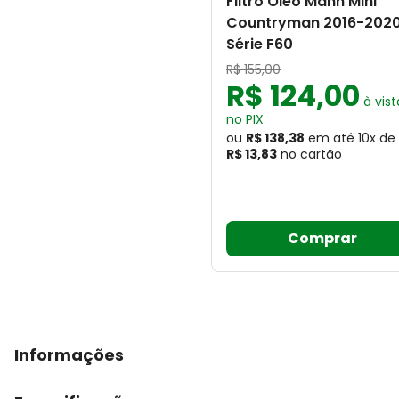
Filtro Óleo Mann Mini
Countryman 2016-202
Série F60
R$
155
,
00
R$
124
,
00
à vist
no PIX
ou
R$ 138,38
em até
10
x
de
R$ 13,83
no cartão
Comprar
Informações