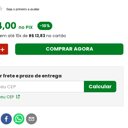
Seja o primeiro a avaliar
4
,
00
-10%
no PIX
em até
10
x
de
R$ 13,83
no cartão
＋
COMPRAR AGORA
r frete e prazo de entrega
Calcular
meu CEP
r