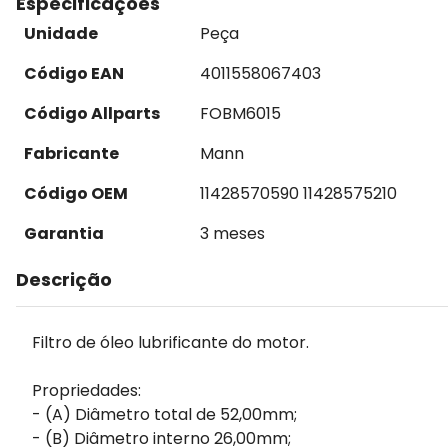
Especificações
Unidade
Peça
Código EAN
4011558067403
Código Allparts
FOBM6015
Fabricante
Mann
Código OEM
11428570590 11428575210
Garantia
3 meses
Descrição
Filtro de óleo lubrificante do motor.
Propriedades:
- (A) Diâmetro total de 52,00mm;
- (B) Diâmetro interno 26,00mm;