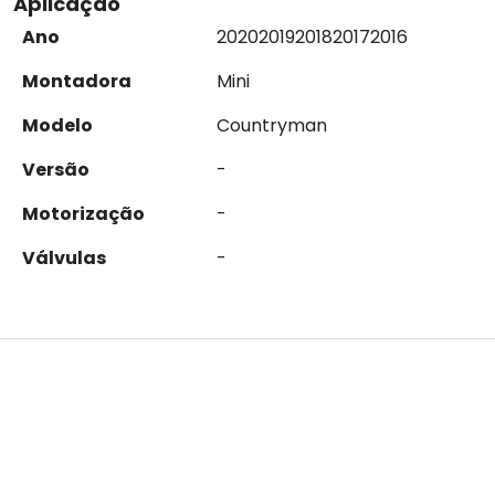
Aplicação
Ano
2020
2019
2018
2017
2016
Montadora
Mini
Modelo
Countryman
Versão
-
Motorização
-
Válvulas
-