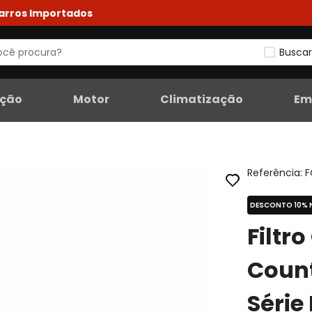
Carros Importados
Buscar
eção
Motor
Climatização
Em
Referência
:
F
DESCONTO 10% 
Filtr
Coun
Série