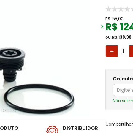
R$
155
,
00
R$
12
ou
R$ 138,38
－
Calcula
Não sei 
Compartilha
RODUTO
DISTRIBUIDOR