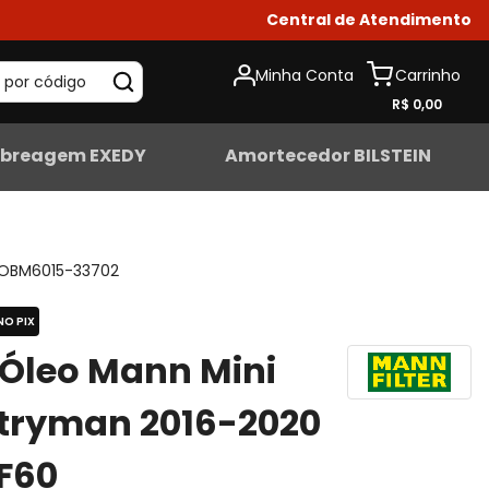
Central de Atendimento
Minha Conta
 por código
R$ 0,00
breagem EXEDY
Amortecedor BILSTEIN
OBM6015-33702
NO PIX
o Óleo Mann Mini
tryman 2016-2020
 F60